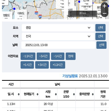
-
0.7
m/s
℃
-
-
-
mm
-
℃
mm
+
m/s
기흥구갈
-
-
m/s
mm
용인
-
수원
mm
−
24.5
℃
대부도
20 km
24.8
℃
영흥도
1.0
24.8
m/s
℃
0.7
m/s
-
mm
1.6
24.1
m/s
-
℃
mm
25.7
℃
-
오산
2.1
mm
m/s
5.5
m/s
-
mm
요소
-
mm
향남
24.7
℃
2.0
m/s
-
-
지역
℃
운평
mm
송탄
-
℃
m/s
-
s
mm
23.5
보
℃
날짜
24.7
℃
1.6
m/s
산
0.3
m/s
-
21.
mm
-
mm
0.5
℃
이전자료
-12시간
-3시간
-1시간
현재
-
m
/s
+1시간
+3시간
+12시간
기상실황표
2025.12.01.13:00
시간
날씨
시정
운량
현재
일.시
현재일기
중하운량
km
1/10
기온
도시별 기상실황표로 지점, 날씨, 기온, 강수, 바람, 기압등을 안내한 표입
1.13H
20 이상
11.0