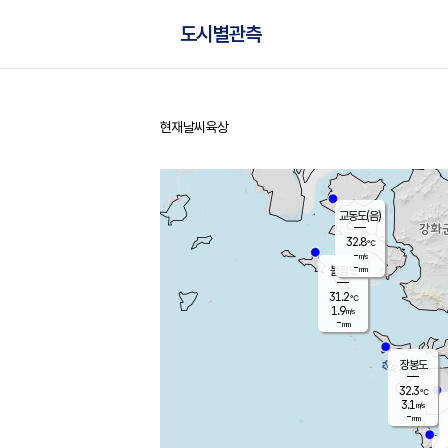
도시별관측
현재날씨
육상
홈
교동도(음)
32.8
℃
-
m/s
-
mm
볼음도
대연평
31.2
℃
1.9
m/s
33.0
℃
-
mm
1.5
m/s
-
mm
장봉도
32.3
℃
3.1
m/s
-
mm