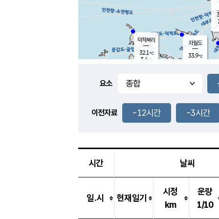
3
덕적북리
자월도
32.1
℃
33.9
℃
3.4
m/s
1.4
m/s
-
mm
-
mm
요소
풍도
31.0
덕적지도
1.5
m/
-
-12시간
-3시간
mm
이전자료
31.4
℃
대
1.2
m/s
-
mm
33.9
1.2
m
-
mm
시간
날씨
시정
운량
일.시
현재일기
km
1/10