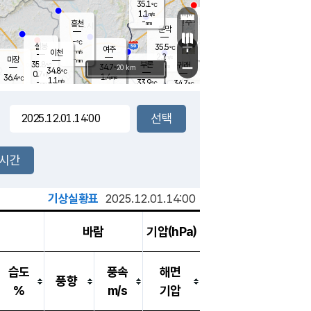
35.1
℃
강림
1.1
m/s
원주
-
흥천
mm
34.2
℃
문막
1.4
m/s
35.4
℃
-
-
℃
mm
+
2
설봉
m/s
35.5
℃
여주
-
m/s
이천
-
mm
2.2
m/s
-
마장
mm
신림
35.8
부론
-
귀래
−
℃
mm
34.7
20 km
℃
34.8
℃
0.7
m/s
1.4
36.4
m/s
℃
34.3
1.1
m/s
℃
-
33.9
34.7
mm
℃
-
℃
mm
1.6
m/s
-
1.5
mm
m/s
2.4
0.9
m/s
m/s
-
mm
-
백운
mm
-
-
mm
mm
백암
장호원
34.9
℃
1.3
m/s
34.6
℃
35.6
엄정
℃
-
mm
1.9
m/s
1.1
m/s
노은
-
mm
-
34.9
mm
℃
개
2시간
1.5
m/s
34.7
℃
-
mm
8
1.0
℃
m/s
-
m/s
mm
m
기상실황표
2025.12.01.14:00
바람
기압(hPa)
습도
풍속
해면
풍향
%
m/s
기압