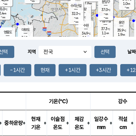
-
-
mm
무의도
mm
mm
분당구
1.8
-
1.0
m/s
m/s
mm
수리산길
-
-
mm
mm
5.0
의왕
37.0
℃
℃
2.4
32.3
m/s
-
m/s
℃
-
-
-
mm
-
℃
mm
m/s
기흥구갈
-
-
m/s
mm
용인
-
수원
mm
37.3
℃
대부도
35.9
℃
영흥도
1.1
34.9
m/s
℃
1.9
m/s
-
mm
2.1
34.8
m/s
-
℃
mm
31.6
℃
-
오산
1.8
mm
m/s
1.4
m/s
-
mm
-
mm
향남
35.5
℃
지역
날짜
1.9
m/s
35.5
-
℃
운평
mm
송탄
1.5
℃
m/s
-
s
mm
34.5
보
℃
36.4
-1시간
현재
+1시간
+3시간
+1
℃
1.8
m/s
산
1.6
m/s
-
33.
mm
-
mm
1.3
℃
-
m
/s
기온(℃)
강수
현재
이슬점
체감
일강수
적설
중하운량
기온
온도
온도
mm
cm