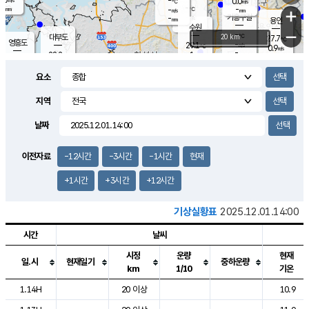
-
0.0
m/s
℃
-
-
-
mm
-
℃
mm
+
m/s
기흥구갈
-
-
m/s
mm
용인
-
수원
mm
−
-
℃
대부도
20 km
27.7
℃
영흥도
-
29.1
m/s
℃
0.9
m/s
-
mm
1
28.2
m/s
-
℃
mm
30.4
℃
-
오산
1.7
mm
m/s
2.3
m/s
-
mm
요소
-
mm
향남
26.9
℃
0.2
m/s
29.9
-
지역
℃
운평
mm
송탄
0.1
℃
m/s
-
s
mm
27.6
보
℃
날짜
31.0
℃
0.1
m/s
산
0.9
m/s
-
24.
mm
-
mm
0.0
℃
이전자료
-12시간
-3시간
-1시간
현재
-
m
/s
+1시간
+3시간
+12시간
기상실황표
2025.12.01.14:00
시간
날씨
시정
운량
현재
일.시
현재일기
중하운량
km
1/10
기온
도시별 기상실황표로 지점, 날씨, 기온, 강수, 바람, 기압등을 안내한 표입
1.14H
20 이상
10.9