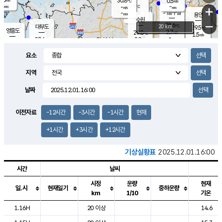
30.8
0.5
m/s
℃
-
-
-
mm
-
℃
mm
+
m/s
기흥구갈
-
-
m/s
mm
용인
-
수원
mm
−
28.6
℃
대부도
20 km
29.5
℃
영흥도
2.7
29.8
m/s
℃
1.5
m/s
-
mm
2.8
29.6
m/s
-
℃
mm
30.0
℃
-
오산
3.3
mm
m/s
3.8
m/s
-
mm
요소
-
mm
향남
29.5
℃
1.9
m/s
30.2
-
지역
℃
운평
mm
송탄
-
℃
m/s
-
s
mm
29.3
보
℃
날짜
29.4
℃
2.7
m/s
산
0.8
m/s
-
26.
mm
-
mm
1.2
℃
이전자료
-12시간
-3시간
-1시간
현재
-
m
/s
+1시간
+3시간
+12시간
기상실황표
2025.12.01.16:00
시간
날씨
시정
운량
현재
일.시
현재일기
중하운량
km
1/10
기온
도시별 기상실황표로 지점, 날씨, 기온, 강수, 바람, 기압등을 안내한 표입
1.16H
20 이상
14.6