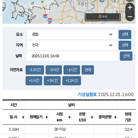
+
−
20 km
요소
지역
날짜
이전자료
-12시간
-3시간
-1시간
현재
+1시간
+3시간
+12시간
기상실황표
2025.12.01.16:00
시간
날씨
시정
운량
현재
일.시
현재일기
중하운량
km
1/10
기온
도시별 기상실황표로 지점, 날씨, 기온, 강수, 바람, 기압등을 안내한 표입
1.16H
20 이상
12.4