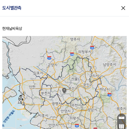
close
도시별관측
현재날씨
육상
홈