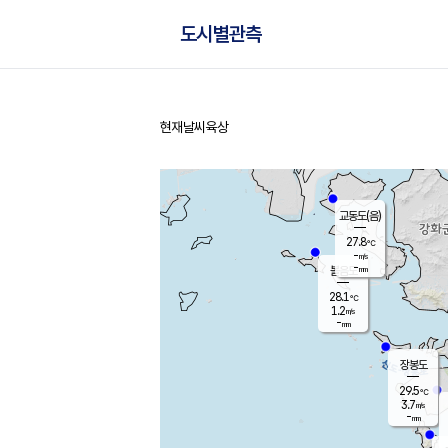
도시별관측
현재날씨
육상
홈
교동도(음)
27.8
℃
-
m/s
-
mm
볼음도
대연평
28.1
℃
1.2
m/s
29.8
℃
-
mm
2.0
m/s
-
mm
장봉도
29.5
℃
3.7
m/s
-
mm