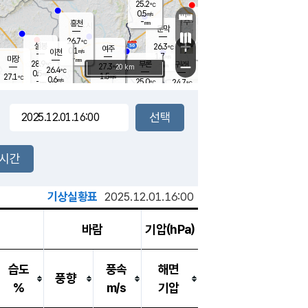
25.2
℃
강림
0.5
m/s
원주
-
흥천
mm
23.0
℃
문막
0.3
m/s
28.1
℃
26.7
-
℃
mm
+
0.9
설봉
m/s
26.3
℃
여주
0.1
m/s
이천
-
mm
1.7
m/s
-
마장
mm
신림
28.9
부론
-
귀래
−
℃
mm
27.3
20 km
℃
26.4
℃
0.5
m/s
1.5
27.1
m/s
℃
23.1
0.6
m/s
℃
-
25.0
24.7
mm
℃
-
℃
mm
0.1
m/s
-
0.3
mm
m/s
0.0
0.1
m/s
m/s
-
mm
-
백운
mm
-
-
mm
mm
백암
장호원
23.9
℃
0.2
m/s
24.4
℃
27.4
엄정
℃
-
mm
0.0
m/s
1.1
m/s
노은
-
mm
-
25.6
mm
℃
개
2시간
0.8
m/s
25.1
℃
-
mm
0.0
℃
m/s
-
/s
mm
m
기상실황표
2025.12.01.16:00
바람
기압(hPa)
습도
풍속
해면
풍향
%
m/s
기압