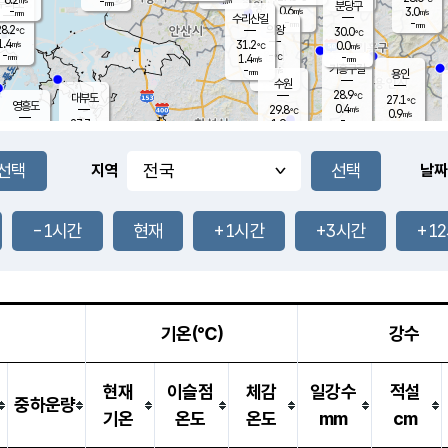
-
-
mm
무의도
mm
mm
분당구
0.6
-
3.0
m/s
m/s
mm
수리산길
-
-
mm
mm
8.2
의왕
30.0
℃
℃
1.4
31.2
m/s
0.0
m/s
℃
-
-
-
mm
1.4
℃
mm
m/s
기흥구갈
-
-
m/s
mm
용인
-
수원
mm
28.9
℃
대부도
27.1
℃
영흥도
0.4
29.8
m/s
℃
0.9
m/s
-
mm
1.9
27.7
m/s
-
℃
mm
29.6
℃
-
오산
0.3
mm
m/s
4.1
m/s
-
mm
-
mm
향남
26.1
℃
지역
날짜
0.6
m/s
29.9
-
℃
운평
mm
송탄
-
℃
m/s
-
s
mm
27.6
보
℃
29.3
-1시간
현재
+1시간
+3시간
+1
℃
1.8
m/s
산
0.6
m/s
-
-
mm
-
mm
-
m
℃
-
m
/s
기온(℃)
강수
현재
이슬점
체감
일강수
적설
중하운량
기온
온도
온도
mm
cm