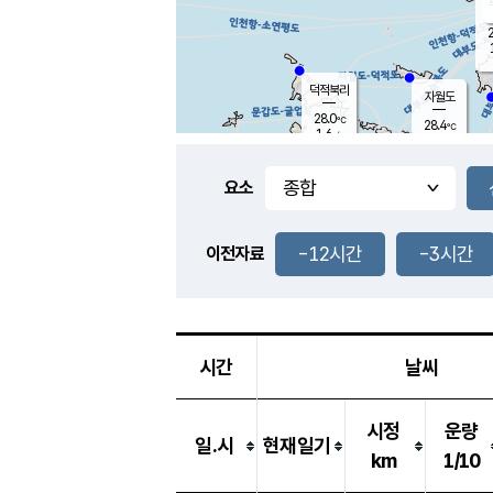
2
덕적북리
자월도
28.0
℃
28.4
℃
1.6
m/s
2.6
m/s
-
mm
-
mm
요소
풍도
27.8
덕적지도
0.7
m/
-
-12시간
-3시간
mm
이전자료
28.2
℃
대
3.4
m/s
-
mm
27.4
0.0
m
-
mm
시간
날씨
시정
운량
일.시
현재일기
km
1/10