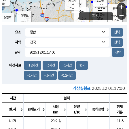
31.2
1.1
m/s
℃
-
-
-
mm
-
℃
mm
+
m/s
기흥구갈
-
-
m/s
mm
용인
-
수원
mm
−
31.3
℃
대부도
20 km
29.9
℃
영흥도
0.3
31.2
m/s
℃
1.7
m/s
-
mm
1.7
27.8
m/s
-
℃
mm
29.3
℃
-
오산
1.0
mm
m/s
1.0
m/s
-
mm
요소
-
mm
향남
30.0
℃
0.7
m/s
32.1
-
지역
℃
운평
mm
송탄
0.3
℃
m/s
-
s
mm
27.8
보
℃
날짜
32.9
℃
1.5
m/s
산
1.0
m/s
-
26.
mm
-
mm
0.1
℃
이전자료
-12시간
-3시간
-1시간
현재
-
m
/s
+1시간
+3시간
+12시간
기상실황표
2025.12.01.17:00
시간
날씨
시정
운량
현재
일.시
현재일기
중하운량
km
1/10
기온
도시별 기상실황표로 지점, 날씨, 기온, 강수, 바람, 기압등을 안내한 표입
1.17H
20 이상
11.3