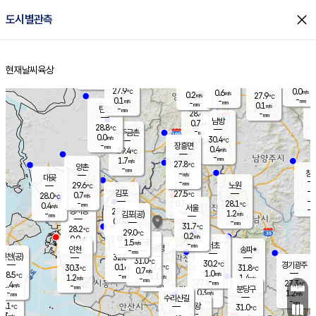
close
도시별관측
장남
판문점
28.4
℃
0.0
m/s
화현
27.2
동두천
℃
남면
-
현재날씨
육상
mm
파주
0.1
홈
m/s
포천
25.8
-
28.7
℃
mm
℃
28.1
℃
27.9
0.0
0.6
m/s
℃
m/s
0.2
양주
27.9
m/s
가
℃
-
0.1
-
mm
m/s
mm
-
mm
0.1
m/s
-
탄현
mm
28.4
-
2
℃
mm
남방
0.7
m/s
0
28.8
℃
-
파주금촌
mm
0.0
m/s
30.4
℃
-
장흥면
mm
0.4
m/s
29.4
℃
-
mm
1.7
m/s
27.8
℃
양촌
-
mm
창
-
m/s
은평
대곶
-
mm
29.6
노원
℃
-
김포
27.5
0.7
℃
28.0
m/s
℃
-
m/
-
0.7
28.1
m/s
mm
0.4
℃
m/s
서울
-
경서동
29.1
m
-
1.2
℃
mm
-
김포(공)
m/s
mm
0.0
-
m/s
mm
31.7
℃
28.2
-
℃
mm
29.0
℃
0.2
m/s
0.0
부천
m/s
1.5
구로
m/s
-
서초
mm
-
광명
mm
인천
송파*
-
mm
인천(공)
32.0
℃
31.0
℃
30.2
과천
경기광주
℃
32.2
0.1
30.3
31.8
m/s
℃
℃
℃
0.7
m/s
1.0
m/s
28.5
-
1.1
℃
mm
1.2
m/s
1.4
m/s
-
m/s
mm
-
27.9
27.3
mm
1.4
-
℃
℃
m/s
-
-
mm
무의도
mm
mm
분당구
0.3
-
1.2
m/s
m/s
mm
수리산길
-
-
mm
mm
7.1
의왕
31.0
℃
℃
0.3
m/s