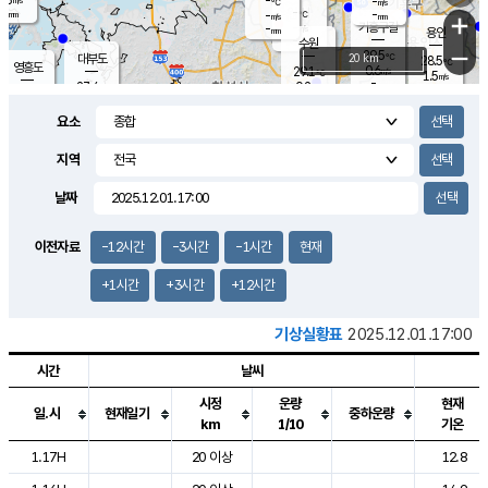
-
-
m/s
℃
-
-
-
mm
-
℃
mm
+
m/s
기흥구갈
-
-
m/s
mm
용인
-
수원
mm
−
29.5
℃
대부도
20 km
28.5
℃
영흥도
0.6
29.1
m/s
℃
1.5
m/s
-
mm
0.2
27.4
m/s
-
℃
mm
29.0
℃
-
오산
1.3
mm
m/s
2.1
m/s
-
mm
요소
-
mm
향남
26.9
℃
0.0
m/s
30.6
-
지역
℃
운평
mm
송탄
0.0
℃
m/s
-
s
mm
26.9
보
℃
날짜
30.3
℃
1.9
m/s
산
1.5
m/s
-
24.
mm
-
mm
0.0
℃
이전자료
-12시간
-3시간
-1시간
현재
-
m
/s
+1시간
+3시간
+12시간
기상실황표
2025.12.01.17:00
시간
날씨
시정
운량
현재
일.시
현재일기
중하운량
km
1/10
기온
도시별 기상실황표로 지점, 날씨, 기온, 강수, 바람, 기압등을 안내한 표입
1.17H
20 이상
12.8