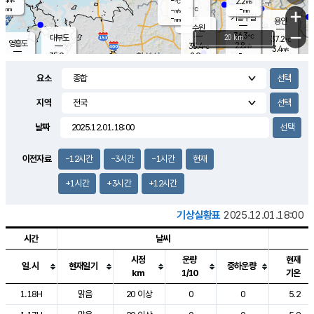
-
2.2
m/s
℃
-
-
-
mm
-
℃
mm
+
m/s
기흥구갈
-
-
m/s
mm
용인
-
수원
mm
−
36.3
℃
대부도
20 km
37.2
℃
영흥도
2.8
35.4
m/s
℃
3.4
m/s
-
mm
2.9
35.9
m/s
-
℃
mm
33.3
℃
-
오산
2.8
mm
m/s
0.9
m/s
-
mm
요소
-
mm
향남
35.5
℃
2.5
m/s
35.6
-
지역
℃
운평
mm
송탄
1.8
℃
m/s
-
s
mm
34.9
보
℃
날짜
35.7
℃
2.8
m/s
산
2.6
m/s
-
34.
mm
-
mm
1.8
℃
이전자료
-12시간
-3시간
-1시간
현재
-
m
/s
+1시간
+3시간
+12시간
기상실황표
2025.12.01.18:00
시간
날씨
시정
운량
현재
일.시
현재일기
중하운량
km
1/10
기온
도시별 기상실황표로 지점, 날씨, 기온, 강수, 바람, 기압등을 안내한 표입
1.18H
맑음
20 이상
0
0
5.2