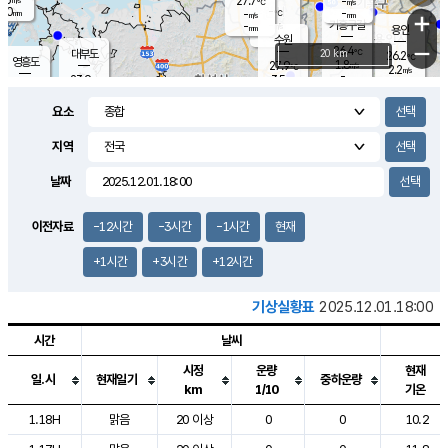
27.7
-
m/s
℃
2.0
-
-
mm
-
℃
mm
+
m/s
기흥구갈
-
-
m/s
mm
용인
-
수원
mm
−
26.4
℃
대부도
20 km
26.2
℃
영흥도
1.8
27.9
m/s
℃
2.2
m/s
-
mm
3.5
23.9
m/s
-
℃
mm
27.3
℃
-
오산
1.0
mm
m/s
5.5
m/s
14.5
mm
요소
11.5
mm
향남
26.4
℃
3.0
m/s
27.8
-
지역
℃
운평
mm
송탄
-
℃
m/s
-
s
mm
25.8
보
℃
날짜
26.2
m
℃
2.9
m/s
산
0.9
m/s
27.0
-
mm
-
mm
-
m
℃
이전자료
-12시간
-3시간
-1시간
현재
-
m
/s
+1시간
+3시간
+12시간
기상실황표
2025.12.01.18:00
시간
날씨
시정
운량
현재
일.시
현재일기
중하운량
km
1/10
기온
도시별 기상실황표로 지점, 날씨, 기온, 강수, 바람, 기압등을 안내한 표입
1.18H
맑음
20 이상
0
0
10.2