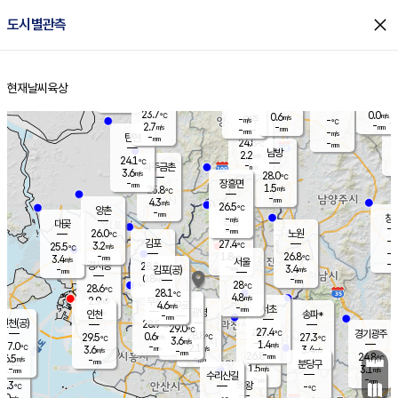
close
도시별관측
장남
판문점
23.9
℃
2.6
m/s
화현
23.6
동두천
℃
남면
-
현재날씨
육상
mm
파주
3.6
홈
m/s
포천
23.8
-
24.4
℃
mm
℃
24.1
℃
23.7
0.0
0.6
m/s
℃
m/s
-
양주
-
m/s
가
℃
-
2.7
-
mm
m/s
mm
-
mm
-
m/s
-
탄현
mm
24.8
-
2
℃
mm
남방
2.2
m/s
1
24.1
℃
-
파주금촌
mm
3.6
m/s
28.0
℃
-
장흥면
mm
1.5
m/s
25.8
℃
-
mm
4.3
m/s
26.5
℃
양촌
-
mm
창
-
m/s
은평
대곶
-
mm
26.0
노원
℃
-
김포
27.4
3.2
℃
25.5
m/s
℃
-
m/
-
1.8
26.8
m/s
mm
3.4
℃
m/s
서울
-
경서동
28.2
m
-
3.4
℃
mm
-
김포(공)
m/s
mm
0.8
-
m/s
mm
28
℃
28.6
-
℃
mm
28.1
℃
4.8
m/s
2.9
부천
m/s
4.6
구로
m/s
-
서초
mm
-
광명
mm
인천
송파*
-
mm
인천(공)
28.9
℃
29.0
℃
27.4
과천
경기광주
℃
28.8
0.6
29.5
27.3
m/s
℃
℃
℃
3.6
m/s
1.4
m/s
27.0
-
2.1
℃
mm
3.6
m/s
3.4
m/s
-
m/s
mm
-
26.8
24.8
mm
6.5
-
℃
℃
m/s
-
-
mm
무의도
mm
mm
분당구
1.5
-
3.1
m/s
m/s
mm
수리산길
-
-
mm
mm
4.3
의왕
-
℃
℃
0.0
m/s