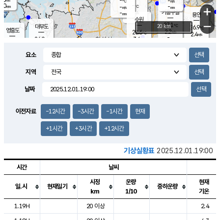
-
-
m/s
℃
2.0
-
-
mm
-
℃
mm
+
m/s
기흥구갈
-
-
m/s
mm
용인
-
수원
mm
−
27.1
℃
대부도
20 km
26.9
℃
영흥도
2.2
28.6
m/s
℃
2.4
m/s
-
mm
3.6
24.0
m/s
-
℃
mm
26.9
℃
-
오산
0.1
mm
m/s
4.1
m/s
14.5
mm
요소
11.5
mm
향남
26.8
℃
1.8
m/s
-
-
지역
℃
운평
mm
송탄
-
℃
m/s
-
s
mm
25.8
보
℃
날짜
26.7
m
℃
2.4
m/s
산
0.7
m/s
27.0
23.
mm
-
mm
0.4
℃
이전자료
-12시간
-3시간
-1시간
현재
1.0
/s
+1시간
+3시간
+12시간
기상실황표
2025.12.01.19:00
시간
날씨
시정
운량
현재
일.시
현재일기
중하운량
km
1/10
기온
도시별 기상실황표로 지점, 날씨, 기온, 강수, 바람, 기압등을 안내한 표입
1.19H
20 이상
2.4