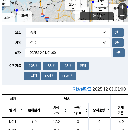
33.4
1.4
m/s
℃
-
-
-
mm
2.5
℃
mm
+
m/s
기흥구갈
-
-
m/s
mm
용인
-
수원
mm
−
33.6
℃
대부도
20 km
35.1
℃
영흥도
2.6
33.3
m/s
℃
1.7
m/s
-
mm
2.5
34.4
m/s
-
℃
mm
33.2
℃
-
오산
4.1
mm
m/s
4.4
m/s
-
mm
요소
-
mm
향남
34.4
℃
2.1
m/s
34.6
-
지역
℃
운평
mm
송탄
1.2
℃
m/s
-
s
mm
33.5
보
℃
날짜
34.0
℃
2.6
m/s
산
3.3
m/s
-
32.
mm
-
mm
1.2
℃
이전자료
-12시간
-3시간
-1시간
현재
-
m
/s
+1시간
+3시간
+12시간
기상실황표
2025.12.01.01:00
시간
날씨
시정
운량
현재
일.시
현재일기
중하운량
km
1/10
기온
도시별 기상실황표로 지점, 날씨, 기온, 강수, 바람, 기압등을 안내한 표입
1.01H
맑음
12.2
0
0
4.2