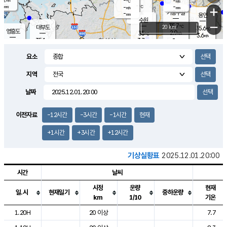
-
-
m/s
℃
-
-
-
mm
-
℃
mm
+
m/s
기흥구갈
-
-
m/s
mm
용인
-
수원
mm
−
35.7
℃
대부도
20 km
35.6
℃
영흥도
2.9
35
m/s
℃
3.6
m/s
-
mm
3.7
35.1
m/s
-
℃
mm
35.1
℃
-
오산
2.6
mm
m/s
3.3
m/s
-
mm
요소
-
mm
향남
36.0
℃
2.9
m/s
37.6
-
지역
℃
운평
mm
송탄
-
℃
m/s
-
s
mm
36.1
보
℃
날짜
36.8
℃
2.4
m/s
산
2.3
m/s
-
34.
mm
-
mm
1.7
℃
이전자료
-12시간
-3시간
-1시간
현재
-
m
/s
+1시간
+3시간
+12시간
기상실황표
2025.12.01.20:00
시간
날씨
시정
운량
현재
일.시
현재일기
중하운량
km
1/10
기온
도시별 기상실황표로 지점, 날씨, 기온, 강수, 바람, 기압등을 안내한 표입
1.20H
20 이상
7.7