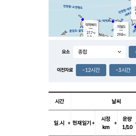
2
덕적북리
자월도
27.7
℃
29.8
℃
1.0
m/s
1.8
m/s
-
mm
-
mm
요소
풍도
28.2
덕적지도
1.8
m/
-
-12시간
-3시간
mm
이전자료
26.8
℃
대
4.0
m/s
-
mm
26.7
0.7
m
-
mm
시간
날씨
시정
운량
일.시
현재일기
km
1/10