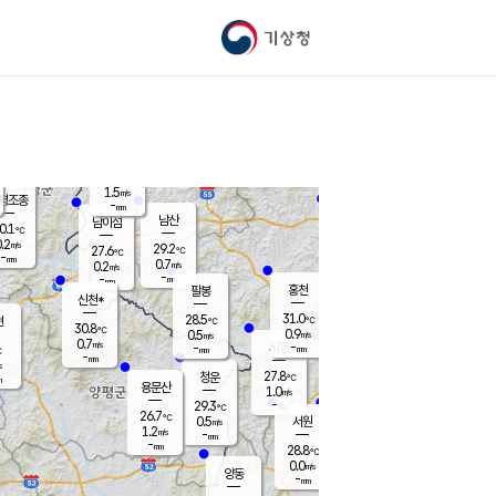
기상청
신남
27.5
℃
0.0
m/s
가평북면
-
mm
28.0
℃
1.5
m/s
평조종
-
mm
화촌
남산
남이섬
0.1
℃
.2
m/s
27.7
29.2
℃
27.6
℃
℃
-
mm
0.0
0.7
m/s
0.2
m/s
m/s
-
-
mm
-
mm
mm
홍천
팔봉
신천*
31.0
28.5
현
℃
℃
30.8
℃
0.9
0.5
m/s
m/s
0.7
m/s
-
시동
-
mm
mm
℃
-
mm
s
27.8
청운
℃
m
용문산
1.0
m/s
-
29.3
mm
℃
26.7
℃
0.5
서원
횡성
m/s
1.2
m/s
-
안흥
mm
-
mm
28.8
29.3
℃
℃
26.2
0.0
0.6
℃
m/s
m/s
양동
-
-
0.6
m/s
mm
mm
-
mm