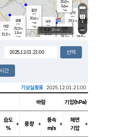
30.0
℃
강림
0.6
m/s
-
흥천
mm
27.9
℃
문막
0.6
m/s
30.6
-
℃
mm
+
설봉
29.1
℃
여주
-
m/s
1.0
m/s
-
마장
mm
신림
32.0
부론
-
귀래
−
℃
mm
31.5
20 km
℃
1.5
m/s
0.4
31.5
m/s
℃
26.7
℃
-
28.2
28.8
mm
℃
-
℃
mm
1.4
m/s
0.1
m/s
0.6
0.6
m/s
m/s
-
mm
-
백운
mm
-
-
mm
mm
백암
장호원
28.7
℃
0.9
m/s
27.5
℃
31.1
엄정
℃
-
mm
0.2
m/s
0.6
m/s
노은
-
mm
-
29.8
mm
℃
개
2시간
1.6
m/s
28.4
℃
-
mm
9
1.1
℃
m/s
-
m/s
mm
m
기상실황표
2025.12.01.21:00
바람
기압(hPa)
습도
풍속
해면
풍향
%
m/s
기압