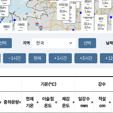
-
mm
무의도
mm
분당구
1.4
-
1.3
m/s
m/s
mm
수리산길
-
-
mm
mm
8.6
의왕
34.2
℃
℃
0.6
31.8
m/s
1.4
m/s
℃
-
-
-
mm
-
℃
mm
m/s
기흥구갈
-
-
m/s
mm
용인
-
mm
32.1
℃
대부도
32.2
℃
영흥도
0.7
m/s
0.7
m/s
-
mm
28.2
-
℃
mm
29.2
℃
오산
2.4
m/s
3.1
m/s
-
mm
-
mm
향남
29.2
℃
지역
날짜
0.5
m/s
32.9
-
℃
운평
mm
송탄
0.7
℃
m/s
-
s
mm
28.4
보
℃
33.8
-1시간
현재
+1시간
+3시간
+1
℃
2.4
m/s
산
0.9
m/s
-
27.
mm
-
mm
0.6
℃
-
m
/s
기온(℃)
강수
현재
이슬점
체감
일강수
적설
중하운량
기온
온도
온도
mm
cm