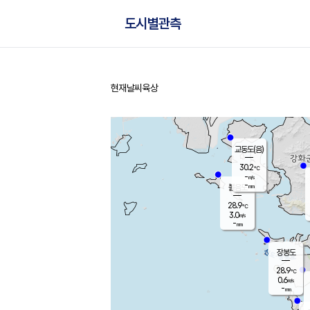
도시별관측
현재날씨
육상
홈
교동도(음)
30.2
℃
-
m/s
-
mm
볼음도
대연평
28.9
℃
3.0
m/s
29.1
℃
-
mm
2.4
m/s
-
mm
장봉도
28.9
℃
0.6
m/s
-
mm