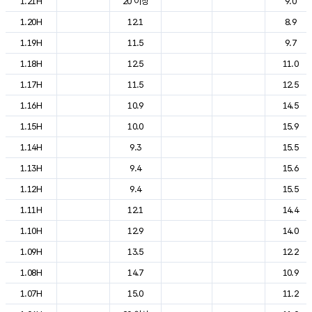
1.21H
20 이상
9.0
1.20H
12.1
8.9
1.19H
11.5
9.7
1.18H
12.5
11.0
1.17H
11.5
12.5
1.16H
10.9
14.5
1.15H
10.0
15.9
1.14H
9.3
15.5
1.13H
9.4
15.6
1.12H
9.4
15.5
1.11H
12.1
14.4
1.10H
12.9
14.0
1.09H
13.5
12.2
1.08H
14.7
10.9
1.07H
15.0
11.2