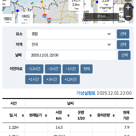
29.1
2.1
m/s
℃
-
-
-
mm
2.6
℃
mm
+
m/s
기흥구갈
-
-
m/s
mm
용인
-
수원
mm
−
28.9
℃
대부도
20 km
29.4
℃
영흥도
2.0
28.1
m/s
℃
3.0
m/s
-
mm
4.2
28.6
m/s
-
℃
mm
28.3
℃
-
오산
3.9
mm
m/s
6.1
m/s
-
mm
요소
-
mm
향남
28.3
℃
2.7
m/s
28.3
-
지역
℃
운평
mm
송탄
-
℃
m/s
-
s
mm
27.4
보
℃
날짜
28.0
℃
2.2
m/s
산
1.7
m/s
-
25.
mm
-
mm
2.0
℃
이전자료
-12시간
-3시간
-1시간
현재
-
m
/s
+1시간
+3시간
+12시간
기상실황표
2025.12.01.22:00
시간
날씨
시정
운량
현재
일.시
현재일기
중하운량
km
1/10
기온
도시별 기상실황표로 지점, 날씨, 기온, 강수, 바람, 기압등을 안내한 표입
1.22H
16.3
7.9