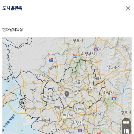
close
도시별관측
현재날씨
육상
홈