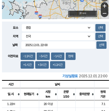
+
−
20 km
요소
지역
날짜
이전자료
-12시간
-3시간
-1시간
현재
+1시간
+3시간
+12시간
기상실황표
2025.12.01.22:00
시간
날씨
시정
운량
현재
일.시
현재일기
중하운량
km
1/10
기온
도시별 기상실황표로 지점, 날씨, 기온, 강수, 바람, 기압등을 안내한 표입
1.22H
20 이상
7.1