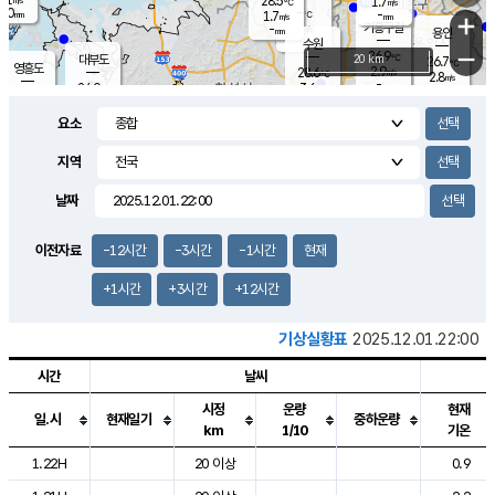
28.5
1.7
m/s
℃
2.0
-
-
mm
1.7
℃
mm
+
m/s
기흥구갈
-
-
m/s
mm
용인
-
수원
mm
−
26.9
℃
대부도
20 km
26.7
℃
영흥도
2.9
28.6
m/s
℃
2.8
m/s
-
mm
3.6
24.0
m/s
-
℃
mm
26.8
℃
-
오산
0.4
mm
m/s
3.2
m/s
14.5
mm
요소
11.5
mm
향남
26.9
℃
2.2
m/s
28.1
-
지역
℃
운평
mm
송탄
1.1
℃
m/s
-
s
mm
25.5
보
℃
날짜
26.7
m
℃
1.7
m/s
산
0.9
m/s
27.0
-
mm
-
mm
-
m
℃
이전자료
-12시간
-3시간
-1시간
현재
-
m
/s
+1시간
+3시간
+12시간
기상실황표
2025.12.01.22:00
시간
날씨
시정
운량
현재
일.시
현재일기
중하운량
km
1/10
기온
도시별 기상실황표로 지점, 날씨, 기온, 강수, 바람, 기압등을 안내한 표입
1.22H
20 이상
0.9