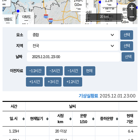
29.8
1.1
m/s
℃
-
-
-
mm
0.0
℃
mm
+
m/s
기흥구갈
-
-
m/s
mm
용인
-
수원
mm
−
28.4
℃
대부도
20 km
28.1
℃
영흥도
0.3
29
m/s
℃
0.6
m/s
-
mm
2.1
28.6
m/s
-
℃
mm
29.2
℃
-
오산
0.9
mm
m/s
2.6
m/s
-
mm
요소
-
mm
향남
27.7
℃
0.0
m/s
29.3
-
지역
℃
운평
mm
송탄
1.1
℃
m/s
-
s
mm
28.2
보
℃
날짜
-
℃
2.2
m/s
산
-
m/s
-
24.
mm
-
mm
0.2
℃
이전자료
-12시간
-3시간
-1시간
현재
-
m
/s
+1시간
+3시간
+12시간
기상실황표
2025.12.01.23:00
시간
날씨
시정
운량
현재
일.시
현재일기
중하운량
km
1/10
기온
도시별 기상실황표로 지점, 날씨, 기온, 강수, 바람, 기압등을 안내한 표입
1.23H
20 이상
6.4