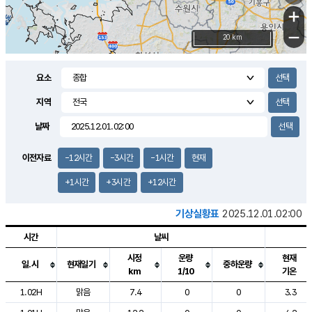
+
−
20 km
요소
지역
날짜
이전자료
-12시간
-3시간
-1시간
현재
+1시간
+3시간
+12시간
기상실황표
2025.12.01.02:00
시간
날씨
시정
운량
현재
일.시
현재일기
중하운량
km
1/10
기온
도시별 기상실황표로 지점, 날씨, 기온, 강수, 바람, 기압등을 안내한 표입
1.02H
맑음
7.4
0
0
3.3