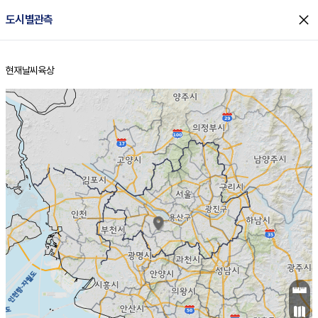
close
도시별관측
현재날씨
육상
홈