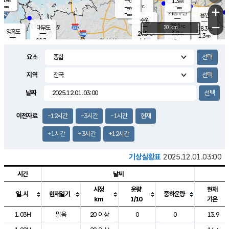
-
1.3
m/s
℃
-
-
-
mm
-
℃
mm
+
m/s
기흥구갈
-
-
m/s
mm
용인
-
수원
mm
−
28.1
℃
대부도
20 km
28.3
℃
영흥도
3.0
29.5
m/s
℃
1.3
m/s
-
mm
4.6
28.7
m/s
-
℃
mm
30.0
℃
-
오산
3.6
mm
m/s
7.2
m/s
-
mm
요소
-
mm
향남
28.2
℃
2.5
m/s
29.9
-
지역
℃
운평
mm
송탄
-
℃
m/s
-
s
mm
27.9
보
℃
날짜
29.1
℃
3.4
m/s
산
1.0
m/s
-
26.
mm
-
mm
0.8
℃
이전자료
-12시간
-3시간
-1시간
현재
-
m
/s
+1시간
+3시간
+12시간
기상실황표
2025.12.01.03:00
시간
날씨
시정
운량
현재
일.시
현재일기
중하운량
km
1/10
기온
도시별 기상실황표로 지점, 날씨, 기온, 강수, 바람, 기압등을 안내한 표입
1.03H
맑음
20 이상
0
0
13.9