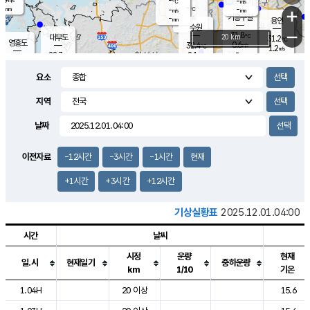
-
-
m/s
℃
-
-
-
mm
-
℃
mm
+
m/s
기흥구갈
-
-
m/s
mm
용인
-
수원
mm
−
31.8
℃
대부도
20 km
31.2
℃
영흥도
0.6
32.4
m/s
℃
1.2
m/s
-
mm
2.1
28.7
m/s
-
℃
mm
30.8
℃
-
오산
1.0
mm
m/s
3.0
m/s
-
mm
요소
-
mm
향남
29.3
℃
0.4
m/s
33.4
-
지역
℃
운평
mm
송탄
-
℃
m/s
-
s
mm
30.6
보
℃
날짜
34.0
℃
1.5
m/s
산
1.4
m/s
-
27.
mm
-
mm
0.1
℃
이전자료
-12시간
-3시간
-1시간
현재
-
m
/s
+1시간
+3시간
+12시간
기상실황표
2025.12.01.04:00
시간
날씨
시정
운량
현재
일.시
현재일기
중하운량
km
1/10
기온
도시별 기상실황표로 지점, 날씨, 기온, 강수, 바람, 기압등을 안내한 표입
1.04H
20 이상
15.6