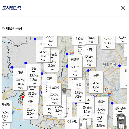
close
도시별관측
장남
판문점
29.6
℃
1.1
m/s
화현
28.2
동두천
℃
남면
-
현재날씨
육상
mm
파주
0.0
홈
m/s
포천
28.8
-
30.7
℃
mm
℃
29.6
℃
29.7
0.0
0.4
m/s
℃
m/s
1.0
양주
32.3
m/s
가
℃
-
0.4
-
mm
m/s
mm
-
mm
2.0
m/s
-
탄현
mm
32.1
-
3
℃
mm
남방
1.7
m/s
1
31.5
℃
-
파주금촌
mm
0.1
m/s
33.4
℃
-
장흥면
mm
0.9
m/s
31.7
℃
-
mm
2.9
m/s
30.1
℃
양촌
-
mm
창
-
m/s
은평
대곶
-
mm
32.4
노원
℃
-
김포
30.0
1.2
℃
30.7
m/s
℃
-
m/
-
1.2
31.5
m/s
mm
0.0
℃
m/s
서울
-
경서동
32.1
m
-
1.2
℃
mm
-
김포(공)
m/s
mm
1.5
-
m/s
mm
33.8
℃
31.2
-
℃
mm
32.3
℃
3.2
m/s
0.9
부천
m/s
3.3
구로
m/s
-
서초
mm
-
광명
mm
인천
송파*
-
mm
인천(공)
33.6
℃
34.4
℃
34.6
과천
경기광주
℃
34.6
0.9
31.8
35.6
m/s
℃
℃
℃
2.6
m/s
1.1
m/s
29.6
-
2.1
℃
mm
2.6
m/s
1.5
m/s
-
m/s
mm
-
30.9
29.1
mm
3.3
-
℃
℃
m/s
-
-
mm
무의도
mm
mm
분당구
0.9
-
1.3
m/s
m/s
mm
수리산길
-
-
mm
mm
0.2
의왕
33.5
℃
℃
2.9
m/s