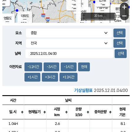
-
0.7
m/s
℃
-
-
-
mm
-
℃
mm
+
m/s
기흥구갈
-
-
m/s
mm
용인
-
수원
mm
−
28.5
℃
대부도
20 km
27.3
℃
영흥도
0.2
29
m/s
℃
0.4
m/s
-
mm
2.1
27.8
m/s
-
℃
mm
29.0
℃
-
오산
0.4
mm
m/s
2.1
m/s
-
mm
요소
-
mm
향남
27.2
℃
0.2
m/s
-
-
지역
℃
운평
mm
송탄
-
℃
m/s
-
s
mm
28.0
보
℃
날짜
28.4
℃
1.8
m/s
산
0.1
m/s
-
-
mm
-
mm
-
m
℃
이전자료
-12시간
-3시간
-1시간
현재
-
m
/s
+1시간
+3시간
+12시간
기상실황표
2025.12.01.04:00
시간
날씨
시정
운량
현재
일.시
현재일기
중하운량
km
1/10
기온
도시별 기상실황표로 지점, 날씨, 기온, 강수, 바람, 기압등을 안내한 표입
1.04H
2.6
8.1