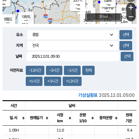
25.7
0.8
m/s
℃
-
-
-
mm
-
℃
mm
+
m/s
기흥구갈
-
-
m/s
mm
용인
-
수원
mm
−
24.9
℃
대부도
20 km
25.2
℃
영흥도
1.7
24.9
m/s
℃
1.6
m/s
-
mm
2
25.2
m/s
-
℃
mm
26.2
℃
-
오산
2.1
mm
m/s
4.6
m/s
-
mm
요소
-
mm
향남
25.7
℃
2.2
m/s
26.1
-
지역
℃
운평
mm
송탄
0.5
℃
m/s
-
s
mm
24.4
보
℃
날짜
25.6
℃
2.5
m/s
산
0.4
m/s
-
21.
mm
-
mm
1.0
℃
이전자료
-12시간
-3시간
-1시간
현재
-
m
/s
+1시간
+3시간
+12시간
기상실황표
2025.12.01.05:00
시간
날씨
시정
운량
현재
일.시
현재일기
중하운량
km
1/10
기온
도시별 기상실황표로 지점, 날씨, 기온, 강수, 바람, 기압등을 안내한 표입
1.05H
11.0
9.4