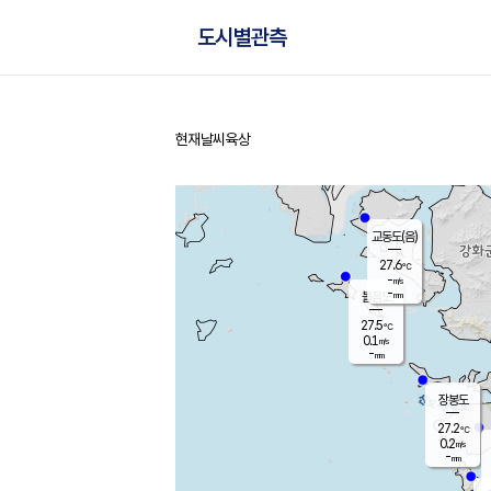
도시별관측
현재날씨
육상
홈
교동도(음)
27.6
℃
-
m/s
-
mm
볼음도
대연평
27.5
℃
0.1
m/s
28.3
℃
-
mm
0.4
m/s
-
mm
장봉도
27.2
℃
0.2
m/s
-
mm