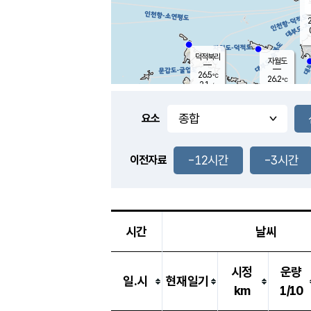
2
덕적북리
자월도
26.5
℃
26.2
℃
2.1
m/s
0.0
m/s
-
mm
-
mm
요소
풍도
28.0
덕적지도
0.4
m/
-
-12시간
-3시간
mm
이전자료
26.1
℃
대
0.3
m/s
-
mm
25.4
0.0
m
-
mm
시간
날씨
시정
운량
일.시
현재일기
km
1/10