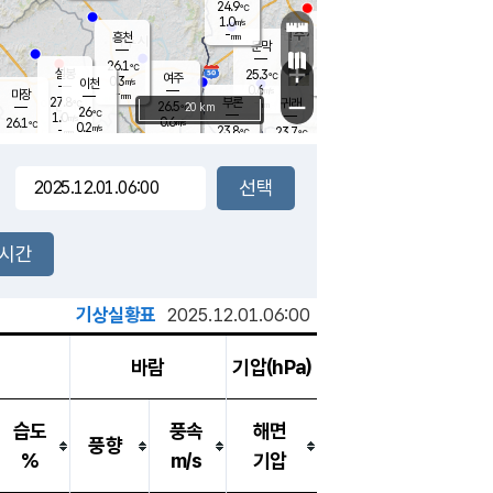
24.9
℃
강림
1.0
m/s
원주
-
흥천
mm
23.1
℃
문막
0.1
m/s
27.6
℃
26.1
-
℃
mm
+
1.4
설봉
m/s
25.3
℃
여주
0.3
m/s
이천
-
mm
0.6
m/s
-
마장
mm
신림
27.8
부론
-
귀래
−
℃
mm
26.5
20 km
℃
26
℃
1.0
m/s
0.6
26.1
m/s
℃
22.9
0.2
m/s
℃
-
23.8
23.7
mm
℃
-
℃
mm
0.9
m/s
-
0.1
mm
m/s
-
0.0
m/s
m/s
-
mm
-
백운
mm
-
-
mm
mm
백암
장호원
23.1
℃
0.0
m/s
23.6
℃
25.2
엄정
℃
-
mm
0.0
m/s
0.4
m/s
노은
-
mm
-
24.4
mm
℃
개
2시간
0.1
m/s
24.1
℃
-
mm
0.0
℃
m/s
-
/s
mm
m
기상실황표
2025.12.01.06:00
바람
기압(hPa)
습도
풍속
해면
풍향
%
m/s
기압