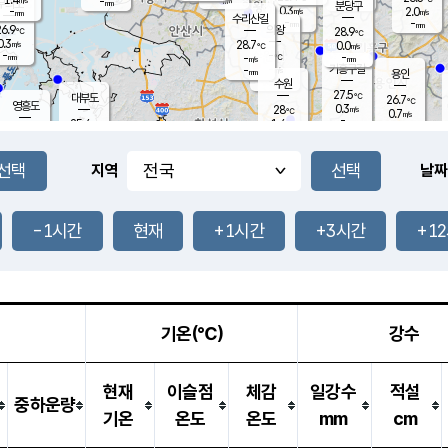
-
-
mm
무의도
mm
mm
분당구
0.3
-
2.0
m/s
m/s
mm
수리산길
-
-
mm
mm
6.9
의왕
28.9
℃
℃
0.3
28.7
m/s
0.0
m/s
℃
-
-
-
mm
-
℃
mm
m/s
기흥구갈
-
-
m/s
mm
용인
-
수원
mm
27.5
℃
대부도
26.7
℃
영흥도
0.3
28
m/s
℃
0.7
m/s
-
mm
1.4
25.4
m/s
-
℃
mm
27.1
℃
-
오산
0.5
mm
m/s
0.7
m/s
-
mm
-
mm
향남
25.4
℃
지역
날짜
0.0
m/s
28.5
-
℃
운평
mm
송탄
0.0
℃
m/s
-
s
mm
26.1
보
℃
27.9
-1시간
현재
+1시간
+3시간
+1
℃
0.8
m/s
산
0.4
m/s
-
-
mm
-
mm
-
m
℃
-
m
/s
기온(℃)
강수
현재
이슬점
체감
일강수
적설
중하운량
기온
온도
온도
mm
cm