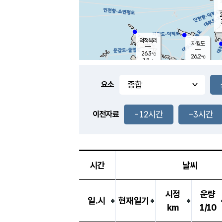
2
덕적북리
자월도
26.3
℃
26.2
℃
7.8
m/s
1.0
m/s
-
mm
-
mm
요소
풍도
25.8
덕적지도
2.6
m/
-
-12시간
-3시간
mm
이전자료
25.4
℃
대
3.1
m/s
-
mm
26.1
7.7
m
-
mm
시간
날씨
시정
운량
일.시
현재일기
km
1/10