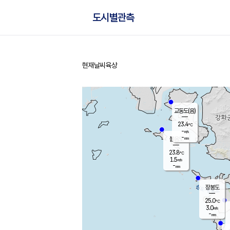
도시별관측
현재날씨
육상
홈
교동도(음)
23.4
℃
-
m/s
-
mm
볼음도
대연평
23.8
℃
1.5
m/s
25.7
℃
-
mm
2.2
m/s
-
mm
장봉도
25.0
℃
3.0
m/s
-
mm