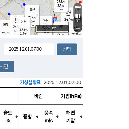
23.8
℃
강림
3.5
m/s
원주
-
흥천
mm
20.2
℃
문막
0.2
m/s
23.9
℃
23.6
-
℃
mm
+
1.9
설봉
m/s
24.4
℃
여주
1.6
m/s
이천
-
mm
3.4
m/s
-
마장
mm
신림
24.5
부론
-
귀래
−
℃
mm
23.4
20 km
℃
23.2
℃
4.0
m/s
1.3
24.8
m/s
℃
22.9
1.3
m/s
℃
-
22.3
22.8
mm
℃
-
℃
mm
3.3
m/s
-
1.4
mm
m/s
2.3
1.5
m/s
m/s
-
mm
-
백운
mm
-
-
mm
mm
백암
장호원
23.3
℃
0.4
m/s
22.1
℃
23.5
엄정
℃
-
mm
1.6
m/s
1.9
m/s
노은
-
mm
-
24.8
mm
℃
개
2시간
3.7
m/s
23.2
℃
-
mm
0
2.2
℃
m/s
-
m/s
mm
m
기상실황표
2025.12.01.07:00
바람
기압(hPa)
습도
풍속
해면
풍향
%
m/s
기압