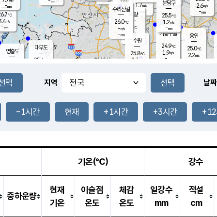
-
-
mm
무의도
mm
mm
분당구
1.7
-
2.6
m/s
m/s
mm
수리산길
-
-
mm
mm
6.7
의왕
25.5
℃
℃
3.4
26.0
m/s
1.2
m/s
℃
-
-
-
mm
-
℃
mm
m/s
기흥구갈
-
-
m/s
mm
용인
-
수원
mm
24.9
℃
대부도
25.0
℃
영흥도
1.9
25.8
m/s
℃
2.2
m/s
-
mm
2.7
25.4
m/s
-
℃
mm
27.1
℃
-
오산
3.6
mm
m/s
6.8
m/s
-
mm
-
mm
향남
25.2
℃
지역
날짜
2.2
m/s
26.4
-
℃
운평
mm
송탄
-
℃
m/s
-
s
mm
25.1
보
℃
25.2
-1시간
현재
+1시간
+3시간
+1
℃
2.8
m/s
산
0.5
m/s
-
22.
mm
-
mm
1.2
℃
-
m
/s
기온(℃)
강수
현재
이슬점
체감
일강수
적설
중하운량
기온
온도
온도
mm
cm