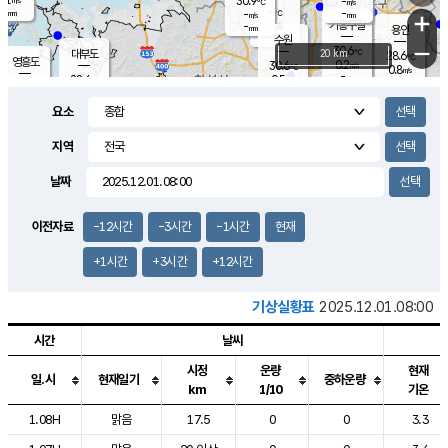
30.9
-
m/s
℃
-
-
-
mm
-
℃
mm
+
m/s
기흥구갈
-
-
m/s
mm
용인
-
수원
mm
−
30.6
℃
대부도
20 km
28.6
℃
영흥도
0.2
30.6
m/s
℃
0.8
m/s
-
mm
0.5
28.6
m/s
-
℃
mm
29.2
℃
-
오산
1.6
mm
m/s
1.3
m/s
-
mm
요소
-
mm
향남
27.3
℃
0.1
m/s
31.8
-
지역
℃
운평
mm
송탄
0.0
℃
m/s
-
s
mm
27.7
보
℃
날짜
31.5
℃
0.0
m/s
산
0.0
m/s
-
24.
mm
-
mm
0.0
℃
이전자료
-12시간
-3시간
-1시간
현재
-
m
/s
+1시간
+3시간
+12시간
기상실황표
2025.12.01.08:00
시간
날씨
시정
운량
현재
일.시
현재일기
중하운량
km
1/10
기온
도시별 기상실황표로 지점, 날씨, 기온, 강수, 바람, 기압등을 안내한 표입
1.08H
맑음
17.5
0
0
3.3