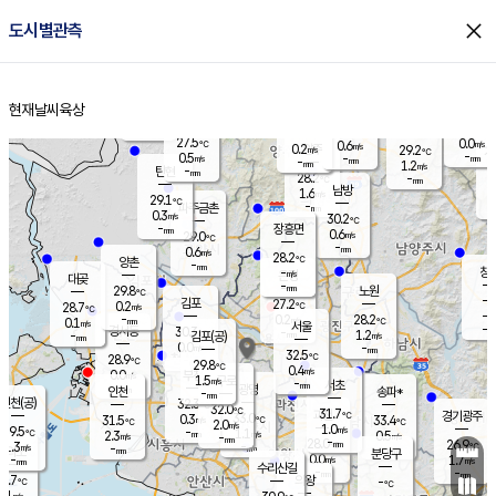
close
도시별관측
장남
판문점
27.3
℃
1.0
m/s
화현
25.8
동두천
℃
남면
-
현재날씨
육상
mm
파주
0.4
홈
m/s
포천
26.2
-
28.7
℃
mm
℃
28.2
℃
27.5
0.0
0.6
m/s
℃
m/s
0.2
양주
29.2
m/s
가
℃
-
0.5
-
mm
m/s
mm
-
mm
1.2
m/s
-
탄현
mm
28.2
-
2
℃
mm
남방
1.6
m/s
0
29.1
℃
-
파주금촌
mm
0.3
m/s
30.2
℃
-
장흥면
mm
0.6
m/s
29.0
℃
-
mm
0.6
m/s
28.2
℃
양촌
-
mm
창
-
m/s
은평
대곶
-
mm
29.8
노원
℃
-
김포
27.2
0.2
℃
28.7
m/s
℃
-
m/
-
0.2
28.2
m/s
mm
0.1
℃
m/s
서울
-
경서동
30.3
m
-
1.2
℃
mm
-
김포(공)
m/s
mm
0.0
-
m/s
mm
32.5
℃
28.9
-
℃
mm
29.8
℃
0.4
m/s
0.0
부천
m/s
1.5
구로
m/s
-
서초
mm
-
광명
mm
인천
송파*
-
mm
인천(공)
32.3
℃
32.0
℃
31.7
과천
경기광주
℃
33.0
0.3
31.5
33.4
m/s
℃
℃
℃
2.0
m/s
1.0
m/s
29.5
-
1.1
℃
mm
2.3
m/s
0.5
m/s
-
m/s
mm
-
28.0
26.9
mm
1.3
-
℃
℃
m/s
-
-
mm
무의도
mm
mm
분당구
0.0
-
1.7
m/s
m/s
mm
수리산길
-
-
mm
mm
8.7
의왕
-
℃
℃
0.1
m/s