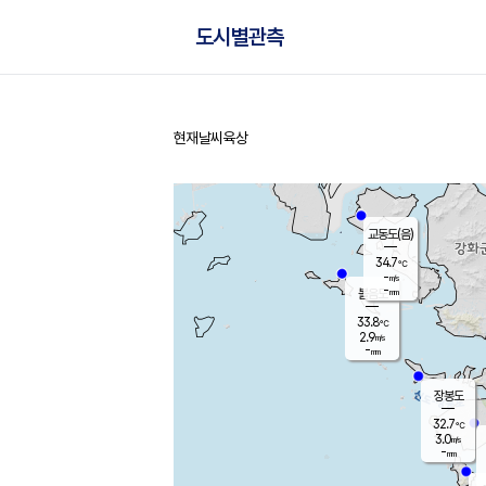
도시별관측
현재날씨
육상
홈
교동도(음)
34.7
℃
-
m/s
-
mm
볼음도
대연평
33.8
℃
2.9
m/s
33.2
℃
-
mm
2.6
m/s
-
mm
장봉도
32.7
℃
3.0
m/s
-
mm