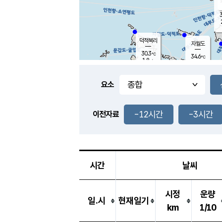
3
덕적북리
자월도
30.3
℃
34.6
℃
1.8
m/s
1.2
m/s
-
mm
-
mm
요소
풍도
33.5
덕적지도
0.1
m/
-
-12시간
-3시간
mm
이전자료
30.0
℃
대
2.8
m/s
-
mm
32.9
0.7
m
-
mm
시간
날씨
시정
운량
일.시
현재일기
km
1/10