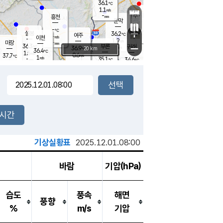
36.1
℃
강림
1.1
m/s
원주
-
흥천
mm
35.1
℃
문막
1.8
m/s
36.3
℃
-
-
℃
mm
+
1.7
설봉
m/s
36.2
℃
여주
-
m/s
이천
-
mm
1.9
m/s
-
마장
mm
신림
36.3
부론
-
귀래
−
℃
mm
36.9
20 km
℃
36.4
℃
1.5
m/s
0.6
37.7
m/s
℃
35.5
1
m/s
℃
-
35.1
34.6
mm
℃
-
℃
mm
1.8
m/s
-
1.8
mm
m/s
1.1
1.2
m/s
m/s
-
mm
-
백운
mm
-
-
mm
mm
백암
장호원
36.3
℃
2.0
m/s
35.8
℃
36.6
엄정
℃
-
mm
1.8
m/s
1.0
m/s
노은
-
mm
-
36.4
mm
℃
개
2시간
2.5
m/s
36.1
℃
-
mm
1.4
℃
m/s
-
/s
mm
m
기상실황표
2025.12.01.08:00
바람
기압(hPa)
습도
풍속
해면
풍향
%
m/s
기압