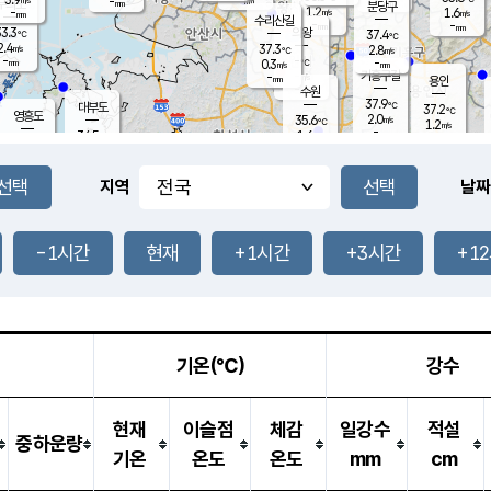
-
-
mm
무의도
mm
mm
분당구
1.2
-
1.6
m/s
m/s
mm
수리산길
-
-
mm
mm
3.3
의왕
37.4
℃
℃
2.4
37.3
m/s
2.8
m/s
℃
-
-
-
mm
0.3
℃
mm
m/s
기흥구갈
-
-
m/s
mm
용인
-
수원
mm
37.9
℃
대부도
37.2
℃
영흥도
2.0
35.6
m/s
℃
1.2
m/s
-
mm
1.6
34.5
m/s
-
℃
mm
33.5
℃
-
오산
2.9
mm
m/s
3.2
m/s
-
mm
-
mm
향남
36.0
℃
지역
날짜
0.3
m/s
36.9
-
℃
운평
mm
송탄
1.3
℃
m/s
-
s
mm
34.6
보
℃
37.2
-1시간
현재
+1시간
+3시간
+1
℃
2.7
m/s
산
1.5
m/s
-
-
mm
-
mm
-
m
℃
-
m
/s
기온(℃)
강수
현재
이슬점
체감
일강수
적설
중하운량
기온
온도
온도
mm
cm