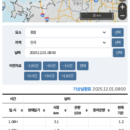
+
−
20 km
요소
지역
날짜
이전자료
-12시간
-3시간
-1시간
현재
+1시간
+3시간
+12시간
기상실황표
2025.12.01.08:00
시간
날씨
시정
운량
현재
일.시
현재일기
중하운량
km
1/10
기온
도시별 기상실황표로 지점, 날씨, 기온, 강수, 바람, 기압등을 안내한 표입
1.08H
3.1
1.2