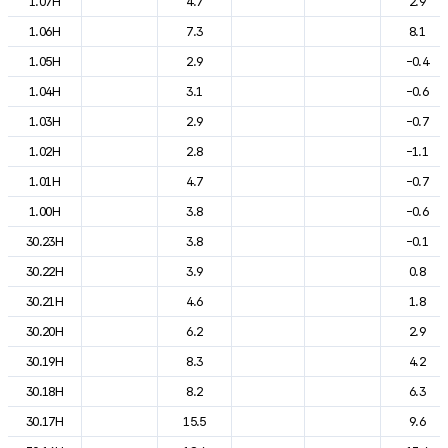
1.07H
4.7
2.9
1.06H
7.3
8.1
1.05H
2.9
-0.4
1.04H
3.1
-0.6
1.03H
2.9
-0.7
1.02H
2.8
-1.1
1.01H
4.7
-0.7
1.00H
3.8
-0.6
30.23H
3.8
-0.1
30.22H
3.9
0.8
30.21H
4.6
1.8
30.20H
6.2
2.9
30.19H
8.3
4.2
30.18H
8.2
6.3
30.17H
15.5
9.6