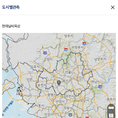
close
도시별관측
현재날씨
육상
홈