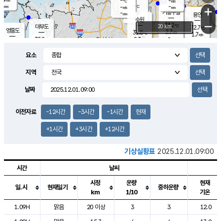
-
-
m/s
℃
-
-
-
mm
-
℃
mm
+
m/s
기흥구갈
-
-
m/s
mm
용인
-
수원
mm
−
33.2
℃
대부도
20 km
32.7
℃
영흥도
2.7
31.8
m/s
℃
1.7
m/s
-
mm
2.3
32.2
m/s
-
℃
mm
31.6
℃
-
오산
2.2
mm
m/s
1.8
m/s
-
mm
요소
-
mm
향남
32.1
℃
1.5
m/s
32.4
-
지역
℃
운평
mm
송탄
1.4
℃
m/s
-
s
mm
31.9
보
℃
날짜
32.1
℃
2.4
m/s
산
2.6
m/s
-
30.
mm
-
mm
1.4
℃
이전자료
-12시간
-3시간
-1시간
현재
-
m
/s
+1시간
+3시간
+12시간
기상실황표
2025.12.01.09:00
시간
날씨
시정
운량
현재
일.시
현재일기
중하운량
km
1/10
기온
도시별 기상실황표로 지점, 날씨, 기온, 강수, 바람, 기압등을 안내한 표입
1.09H
맑음
20 이상
3
3
12.0