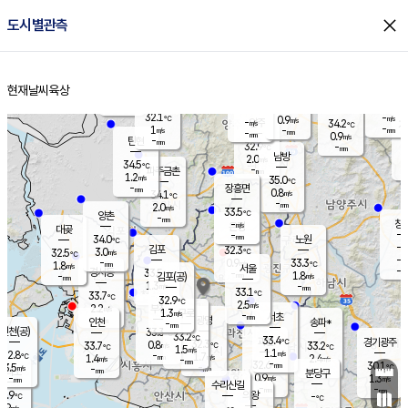
close
도시별관측
장남
판문점
31.9
℃
0.8
m/s
화현
33.4
동두천
℃
남면
-
현재날씨
육상
mm
파주
1.4
홈
m/s
포천
31.3
-
32.8
℃
mm
℃
32.8
℃
32.1
-
0.9
m/s
℃
m/s
-
양주
34.2
m/s
가
℃
-
1
-
mm
m/s
mm
-
mm
0.9
m/s
-
탄현
mm
32.9
-
3
℃
mm
남방
2.0
m/s
1
34.5
℃
-
파주금촌
mm
1.2
m/s
35.0
℃
-
장흥면
mm
0.8
m/s
34.1
℃
-
mm
2.0
m/s
33.5
℃
양촌
-
mm
창
-
m/s
은평
대곶
-
mm
34.0
노원
℃
-
김포
32.3
3.0
℃
32.5
m/s
℃
-
m/
-
0.9
33.3
m/s
mm
1.8
℃
m/s
서울
-
경서동
33.5
m
-
1.8
℃
mm
-
김포(공)
m/s
mm
1.3
-
m/s
mm
33.1
℃
33.7
-
℃
mm
32.9
℃
2.5
m/s
2.2
부천
m/s
1.3
구로
m/s
-
서초
mm
-
광명
mm
인천
송파*
-
mm
인천(공)
33.3
℃
33.2
℃
33.4
과천
경기광주
℃
32.3
0.8
33.7
33.2
m/s
℃
℃
℃
1.5
m/s
1.1
m/s
32.8
-
1.7
℃
mm
1.4
m/s
2.4
m/s
-
m/s
mm
-
32.6
30.1
mm
3.5
-
℃
℃
m/s
-
-
mm
무의도
mm
mm
분당구
0.9
-
1.3
m/s
m/s
mm
수리산길
-
-
mm
mm
1.9
의왕
-
℃
℃
1.9
m/s