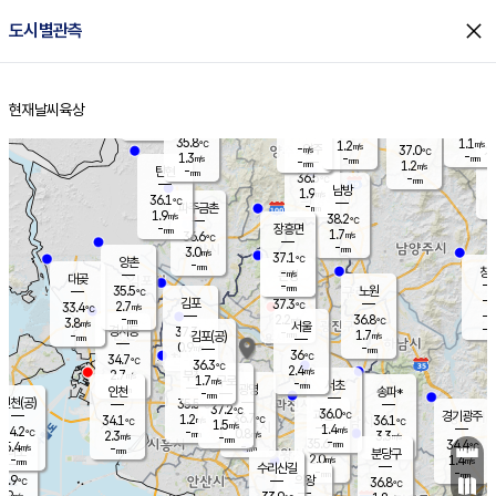
close
도시별관측
장남
판문점
36.3
℃
1.2
m/s
화현
37.2
동두천
℃
남면
-
현재날씨
육상
mm
파주
0.9
홈
m/s
포천
38.6
-
36.5
℃
mm
℃
36.1
℃
35.8
1.1
1.2
m/s
℃
m/s
-
양주
37.0
m/s
가
℃
-
1.3
-
mm
m/s
mm
-
mm
1.2
m/s
-
탄현
mm
36.5
-
3
℃
mm
남방
1.9
m/s
1
36.1
℃
-
파주금촌
mm
1.9
m/s
38.2
℃
-
장흥면
mm
1.7
m/s
36.6
℃
-
mm
3.0
m/s
37.1
℃
양촌
-
mm
창
-
m/s
은평
대곶
-
mm
35.5
노원
℃
-
김포
37.3
2.7
℃
33.4
m/s
℃
-
m/
-
2.2
36.8
m/s
mm
3.8
℃
m/s
서울
-
경서동
37.3
m
-
1.7
℃
mm
-
김포(공)
m/s
mm
0.9
-
m/s
mm
36
℃
34.7
-
℃
mm
36.3
℃
2.4
m/s
2.7
부천
m/s
1.7
구로
m/s
-
서초
mm
-
광명
mm
인천
송파*
-
mm
인천(공)
35.5
℃
37.2
℃
36.0
과천
경기광주
℃
36.7
1.2
34.1
36.1
m/s
℃
℃
℃
1.5
m/s
1.4
m/s
34.2
-
0.8
℃
mm
2.3
m/s
3.3
m/s
-
m/s
mm
-
35.6
34.4
mm
5.4
-
℃
℃
m/s
-
-
mm
무의도
mm
mm
분당구
2.0
-
1.4
m/s
m/s
mm
수리산길
-
-
mm
mm
2.9
의왕
36.8
℃
℃
2.9
m/s