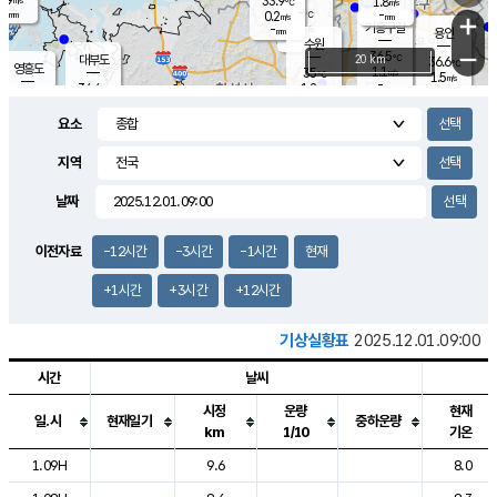
33.9
1.8
m/s
℃
-
-
-
mm
0.2
℃
mm
+
m/s
기흥구갈
-
-
m/s
mm
용인
-
수원
mm
−
36.5
℃
대부도
20 km
36.6
℃
영흥도
1.1
35
m/s
℃
1.5
m/s
-
mm
1.2
34.4
m/s
-
℃
mm
33.4
℃
-
오산
1.5
mm
m/s
1.7
m/s
-
mm
요소
-
mm
향남
34.6
℃
1.7
m/s
35.5
-
지역
℃
운평
mm
송탄
0.9
℃
m/s
-
s
mm
35.0
보
℃
날짜
37.1
℃
2.3
m/s
산
1.5
m/s
-
33.
mm
-
mm
1.3
℃
이전자료
-12시간
-3시간
-1시간
현재
-
m
/s
+1시간
+3시간
+12시간
기상실황표
2025.12.01.09:00
시간
날씨
시정
운량
현재
일.시
현재일기
중하운량
km
1/10
기온
도시별 기상실황표로 지점, 날씨, 기온, 강수, 바람, 기압등을 안내한 표입
1.09H
9.6
8.0