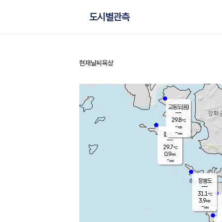
도시별관측
현재날씨
육상
홈
교동도(음)
29.8
℃
-
m/s
-
mm
볼음도
대연평
29.7
℃
0.9
m/s
30.7
℃
-
mm
1.5
m/s
-
mm
장봉도
31.1
℃
3.9
m/s
-
mm