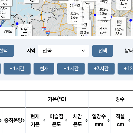
-
-
mm
무의도
mm
mm
분당구
1.9
-
3.5
m/s
m/s
mm
수리산길
-
-
mm
mm
0.3
의왕
30.8
℃
℃
3.7
31.2
m/s
1.8
m/s
℃
-
-
-
mm
1.6
℃
mm
m/s
기흥구갈
-
-
m/s
mm
용인
-
수원
mm
31.6
℃
대부도
30.7
℃
영흥도
2.3
31.3
m/s
℃
2.3
m/s
-
mm
3.1
31.8
m/s
-
℃
mm
31.9
℃
-
오산
4.4
mm
m/s
6.0
m/s
-
mm
-
mm
향남
30.4
℃
지역
날짜
3.0
m/s
31.6
-
℃
운평
mm
송탄
2.5
℃
m/s
-
s
mm
31.0
보
℃
31.7
-1시간
현재
+1시간
+3시간
+1
℃
3.8
m/s
산
1.7
m/s
-
29.
mm
-
mm
1.3
℃
-
m
/s
기온(℃)
강수
현재
이슬점
체감
일강수
적설
중하운량
기온
온도
온도
mm
cm