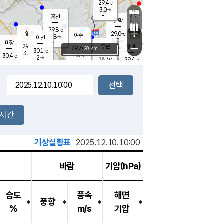
29.4
℃
강림
3.0
m/s
원주
-
흥천
mm
26.7
℃
문막
2.2
m/s
30.2
℃
29.8
-
℃
mm
+
3
설봉
m/s
29.0
℃
여주
2.8
m/s
이천
-
mm
5.0
m/s
-
마장
mm
신림
29.9
부론
-
귀래
−
℃
mm
29.7
20 km
℃
30.1
℃
3.8
m/s
1.8
30.4
m/s
℃
27.6
2
m/s
℃
-
28.7
29.4
mm
℃
-
℃
mm
2.4
m/s
-
2.7
mm
m/s
3.1
0.5
m/s
m/s
-
mm
-
백운
mm
-
-
mm
mm
백암
장호원
28.9
℃
2.9
m/s
29.9
℃
30.0
엄정
℃
-
mm
1.1
m/s
3.5
m/s
노은
-
mm
-
29.2
mm
℃
개
2시간
4.7
m/s
29.6
℃
-
mm
7
4.1
℃
m/s
-
m/s
mm
m
기상실황표
2025.12.10.10:00
바람
기압(hPa)
습도
풍속
해면
풍향
%
m/s
기압