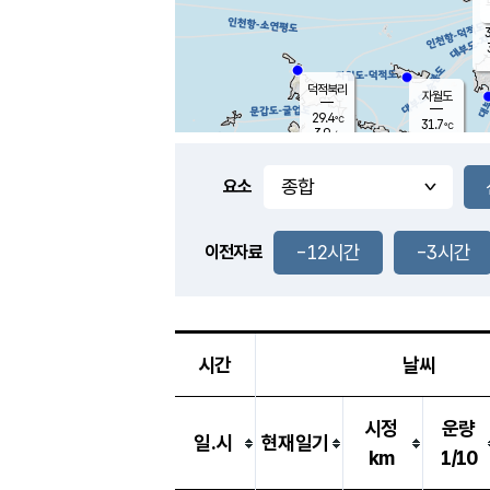
3
덕적북리
자월도
29.4
℃
31.7
℃
3.9
m/s
1.1
m/s
-
mm
-
mm
요소
풍도
30.1
덕적지도
3.7
m/
-
-12시간
-3시간
mm
이전자료
29.4
℃
대
3.2
m/s
-
mm
30.9
6.4
m
-
mm
시간
날씨
시정
운량
일.시
현재일기
km
1/10