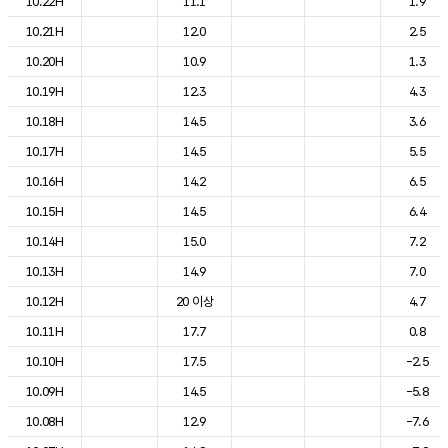
10.22H
11.1
1.9
10.21H
12.0
2.5
10.20H
10.9
1.3
10.19H
12.3
4.3
10.18H
14.5
3.6
10.17H
14.5
5.5
10.16H
14.2
6.5
10.15H
14.5
6.4
10.14H
15.0
7.2
10.13H
14.9
7.0
10.12H
20 이상
4.7
10.11H
17.7
0.8
10.10H
17.5
-2.5
10.09H
14.5
-5.8
10.08H
12.9
-7.6