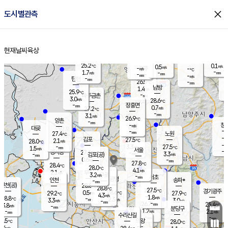
close
도시별관측
장남
판문점
25.8
℃
2.1
m/s
화현
25.3
동두천
℃
남면
-
현재날씨
육상
mm
파주
2.8
홈
m/s
포천
24.2
-
25.9
℃
mm
℃
25.7
℃
25.2
0.1
0.5
m/s
℃
m/s
-
양주
-
m/s
가
℃
-
1.7
-
mm
m/s
mm
-
mm
-
m/s
-
탄현
mm
26.5
-
2
℃
mm
남방
1.4
m/s
1
25.9
℃
-
파주금촌
mm
3.0
m/s
28.6
℃
-
장흥면
mm
0.7
m/s
27.2
℃
-
mm
3.1
m/s
26.9
℃
양촌
-
mm
창
-
m/s
은평
대곶
-
mm
27.4
노원
℃
-
김포
27.5
2.1
℃
28.0
m/s
℃
-
m/
-
3.3
27.5
m/s
mm
1.5
℃
m/s
서울
-
경서동
27.6
m
-
3.3
℃
mm
-
김포(공)
m/s
mm
0.6
-
m/s
mm
27.8
℃
28.4
-
℃
mm
28.0
℃
4.1
m/s
2.1
부천
m/s
3.2
구로
m/s
-
서초
mm
-
광명
mm
인천
송파*
-
mm
인천(공)
28.8
℃
28.8
℃
27.5
과천
경기광주
℃
28.6
0.5
29.2
27.9
m/s
℃
℃
℃
4.3
m/s
1.8
m/s
28.8
-
2.3
℃
mm
3.3
m/s
3.0
m/s
-
m/s
mm
-
26.7
25.4
mm
3.8
-
℃
℃
m/s
-
-
mm
무의도
mm
mm
분당구
1.2
-
2.1
m/s
m/s
mm
수리산길
-
-
mm
mm
7.5
의왕
28.0
℃
℃
3.4
m/s