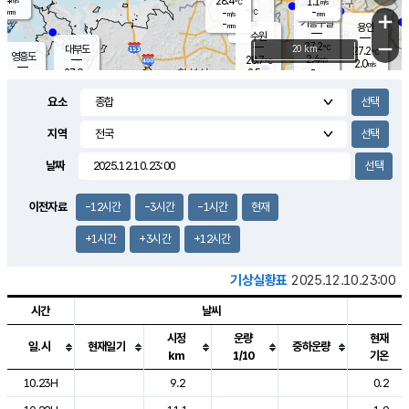
28.4
1.1
m/s
℃
-
-
-
mm
-
℃
mm
+
m/s
기흥구갈
-
-
m/s
mm
용인
-
수원
mm
−
27.2
℃
대부도
20 km
27.2
℃
영흥도
2.4
28.7
m/s
℃
2.0
m/s
-
mm
2.5
27.9
m/s
-
℃
mm
29.0
℃
-
오산
2.6
mm
m/s
6.6
m/s
-
mm
요소
-
mm
향남
27.7
℃
2.8
m/s
29.0
-
지역
℃
운평
mm
송탄
-
℃
m/s
-
s
mm
27.0
보
℃
날짜
28.2
℃
2.6
m/s
산
0.6
m/s
-
-
mm
-
mm
-
m
℃
이전자료
-12시간
-3시간
-1시간
현재
-
m
/s
+1시간
+3시간
+12시간
기상실황표
2025.12.10.23:00
시간
날씨
시정
운량
현재
일.시
현재일기
중하운량
km
1/10
기온
도시별 기상실황표로 지점, 날씨, 기온, 강수, 바람, 기압등을 안내한 표입
10.23H
9.2
0.2