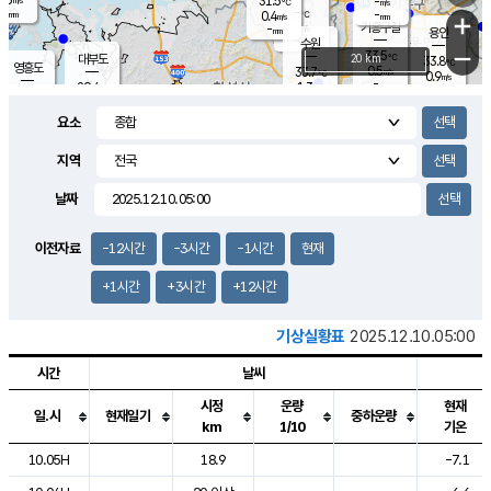
31.5
-
m/s
℃
-
-
-
mm
0.4
℃
mm
+
m/s
기흥구갈
-
-
m/s
mm
용인
-
수원
mm
−
33.5
℃
대부도
20 km
33.8
℃
영흥도
0.5
33.7
m/s
℃
0.9
m/s
-
mm
1.3
29.4
m/s
-
℃
mm
31.2
℃
-
오산
1.5
mm
m/s
2.9
m/s
-
mm
요소
-
mm
향남
31.3
℃
0.7
m/s
-
-
지역
℃
운평
mm
송탄
-
℃
m/s
-
s
mm
31.8
보
℃
날짜
34.9
℃
1.5
m/s
산
1.3
m/s
-
-
mm
-
mm
-
m
℃
이전자료
-12시간
-3시간
-1시간
현재
-
m
/s
+1시간
+3시간
+12시간
기상실황표
2025.12.10.05:00
시간
날씨
시정
운량
현재
일.시
현재일기
중하운량
km
1/10
기온
도시별 기상실황표로 지점, 날씨, 기온, 강수, 바람, 기압등을 안내한 표입
10.05H
18.9
-7.1