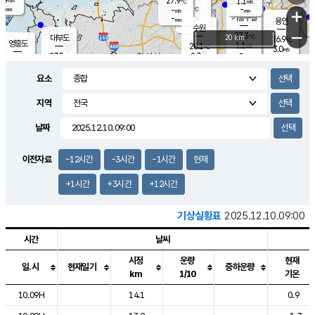
27.9
1.1
m/s
℃
-
-
-
mm
-
℃
mm
+
m/s
기흥구갈
-
-
m/s
mm
용인
-
수원
mm
−
27.3
℃
대부도
20 km
26.9
℃
영흥도
1.1
28.1
m/s
℃
3.0
m/s
-
mm
2.7
27.5
m/s
-
℃
mm
28.4
℃
-
오산
3.4
mm
m/s
5.1
m/s
-
mm
요소
-
mm
향남
27.2
℃
1.8
m/s
28.4
-
지역
℃
운평
mm
송탄
1.3
℃
m/s
-
s
mm
26.9
보
℃
날짜
27.5
℃
2.6
m/s
산
0.4
m/s
-
-
mm
-
mm
-
m
℃
이전자료
-12시간
-3시간
-1시간
현재
-
m
/s
+1시간
+3시간
+12시간
기상실황표
2025.12.10.09:00
시간
날씨
시정
운량
현재
일.시
현재일기
중하운량
km
1/10
기온
도시별 기상실황표로 지점, 날씨, 기온, 강수, 바람, 기압등을 안내한 표입
10.09H
14.1
0.9