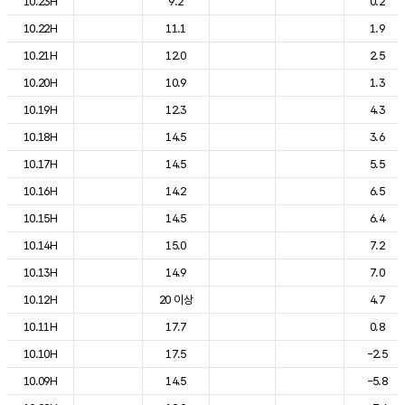
10.23H
9.2
0.2
10.22H
11.1
1.9
10.21H
12.0
2.5
10.20H
10.9
1.3
10.19H
12.3
4.3
10.18H
14.5
3.6
10.17H
14.5
5.5
10.16H
14.2
6.5
10.15H
14.5
6.4
10.14H
15.0
7.2
10.13H
14.9
7.0
10.12H
20 이상
4.7
10.11H
17.7
0.8
10.10H
17.5
-2.5
10.09H
14.5
-5.8