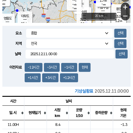
-
1.7
m/s
℃
-
-
-
mm
-
℃
mm
+
m/s
기흥구갈
-
-
m/s
mm
용인
-
수원
mm
−
32.5
℃
대부도
20 km
33.0
℃
영흥도
0.7
33.2
m/s
℃
1.2
m/s
-
mm
2.1
28.4
m/s
-
℃
mm
29.3
℃
-
오산
2.0
mm
m/s
3.8
m/s
-
mm
요소
-
mm
향남
29.7
℃
0.5
m/s
33.3
-
지역
℃
운평
mm
송탄
1.8
℃
m/s
-
s
mm
28.8
보
℃
날짜
34.0
℃
2.7
m/s
산
0.8
m/s
-
28.
mm
-
mm
0.6
℃
이전자료
-12시간
-3시간
-1시간
현재
-
m
/s
+1시간
+3시간
+12시간
기상실황표
2025.12.11.00:00
시간
날씨
시정
운량
현재
일.시
현재일기
중하운량
km
1/10
기온
도시별 기상실황표로 지점, 날씨, 기온, 강수, 바람, 기압등을 안내한 표입
11.00H
8.4
-1.3