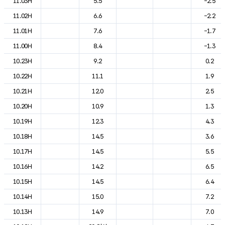
11.03H
5.5
-2.5
11.02H
6.6
-2.2
11.01H
7.6
-1.7
11.00H
8.4
-1.3
10.23H
9.2
0.2
10.22H
11.1
1.9
10.21H
12.0
2.5
10.20H
10.9
1.3
10.19H
12.3
4.3
10.18H
14.5
3.6
10.17H
14.5
5.5
10.16H
14.2
6.5
10.15H
14.5
6.4
10.14H
15.0
7.2
10.13H
14.9
7.0