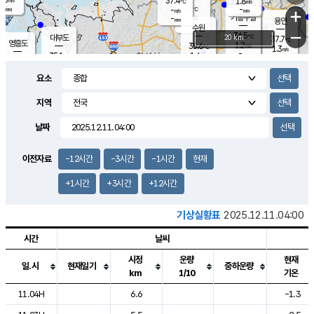
37.4
1.8
m/s
℃
-
-
-
mm
-
℃
mm
+
m/s
기흥구갈
-
-
m/s
mm
용인
-
수원
mm
−
36.5
℃
대부도
20 km
37.7
℃
영흥도
1.2
35.6
m/s
℃
1.3
m/s
-
mm
1.6
35.1
m/s
-
℃
mm
33.4
℃
-
오산
3.0
mm
m/s
2.3
m/s
-
mm
요소
-
mm
향남
35.6
℃
1.2
m/s
37.8
-
지역
℃
운평
mm
송탄
1.4
℃
m/s
-
s
mm
34.3
보
℃
날짜
36.5
℃
3.4
m/s
산
2.8
m/s
-
34.
mm
-
mm
1.3
℃
이전자료
-12시간
-3시간
-1시간
현재
-
m
/s
+1시간
+3시간
+12시간
기상실황표
2025.12.11.04:00
시간
날씨
시정
운량
현재
일.시
현재일기
중하운량
km
1/10
기온
도시별 기상실황표로 지점, 날씨, 기온, 강수, 바람, 기압등을 안내한 표입
11.04H
6.6
-1.3