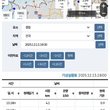
29.4
2.3
m/s
℃
-
-
-
mm
-
℃
mm
+
m/s
기흥구갈
-
-
m/s
mm
용인
-
수원
mm
−
28.2
℃
대부도
20 km
28.9
℃
영흥도
2.5
29.5
m/s
℃
2.0
m/s
-
mm
4.6
29.2
m/s
-
℃
mm
30.4
℃
-
오산
4.1
mm
m/s
7.0
m/s
-
mm
요소
-
mm
향남
28.4
℃
2.5
m/s
-
-
지역
℃
운평
mm
송탄
-
℃
m/s
-
s
mm
29.0
보
℃
날짜
29.3
℃
3.4
m/s
산
1.5
m/s
-
27.
mm
-
mm
1.1
℃
이전자료
-12시간
-3시간
-1시간
현재
-
m
/s
+1시간
+3시간
+12시간
기상실황표
2025.12.13.18:00
시간
날씨
시정
운량
현재
일.시
현재일기
중하운량
km
1/10
기온
도시별 기상실황표로 지점, 날씨, 기온, 강수, 바람, 기압등을 안내한 표입
13.18H
4.1
0.9