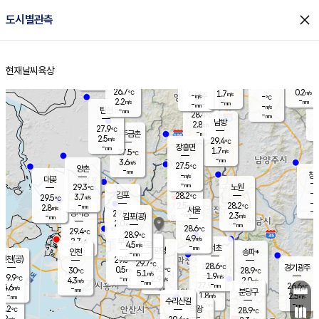
close
도시별관측
장남
판문점
27.1
℃
1.9
m/s
화현
26.7
동두천
℃
남면
-
현재날씨
육상
mm
파주
2.5
홈
m/s
포천
26.2
-
28.1
℃
mm
℃
27.7
℃
26.7
0.2
1.7
m/s
℃
m/s
-
양주
-
m/s
가
℃
-
2.2
-
mm
m/s
mm
-
mm
-
m/s
-
탄현
mm
28.4
-
2
℃
mm
남방
2.8
m/s
0
27.9
℃
-
파주금촌
mm
2.5
m/s
29.4
℃
-
장흥면
mm
1.7
m/s
27.5
℃
-
mm
3.6
m/s
27.5
℃
양촌
-
mm
창
-
m/s
은평
대곶
-
mm
29.3
노원
℃
-
김포
28.2
3.7
℃
29.5
m/s
℃
-
m/
-
2.5
28.2
m/s
mm
2.8
℃
m/s
서울
-
경서동
29.0
m
-
2.3
℃
mm
-
김포(공)
m/s
mm
2.0
-
m/s
mm
28.6
℃
29.4
-
℃
mm
28.9
℃
4.9
m/s
2.7
부천
m/s
4.5
구로
m/s
-
서초
mm
-
광명
mm
인천
송파*
-
mm
인천(공)
29.5
℃
29.7
℃
28.6
과천
경기광주
℃
29.5
0.5
30
28.9
m/s
℃
℃
℃
5.1
m/s
1.9
m/s
29.9
-
2.9
℃
mm
4.3
m/s
2.0
m/s
-
m/s
mm
-
27.9
26.6
mm
4.6
-
℃
℃
m/s
-
-
mm
무의도
mm
mm
분당구
1.8
-
2.5
m/s
m/s
mm
수리산길
-
-
mm
mm
8.2
의왕
28.9
℃
℃
3.2
m/s