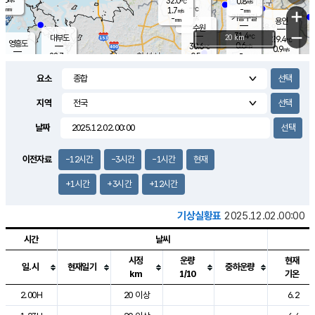
32.0
0.8
m/s
℃
-
-
-
mm
1.7
℃
mm
+
m/s
기흥구갈
-
-
m/s
mm
용인
-
수원
mm
−
31.4
℃
대부도
20 km
29.4
℃
영흥도
0.6
30.6
m/s
℃
0.9
m/s
-
mm
0.5
28.7
m/s
-
℃
mm
31.1
℃
-
오산
1.3
mm
m/s
2.7
m/s
-
mm
요소
-
mm
향남
27.4
℃
0.1
m/s
31.5
-
지역
℃
운평
mm
송탄
0.0
℃
m/s
-
s
mm
28.1
보
℃
날짜
32.2
℃
0.9
m/s
산
1.3
m/s
-
25.
mm
-
mm
0.0
℃
이전자료
-12시간
-3시간
-1시간
현재
-
m
/s
+1시간
+3시간
+12시간
기상실황표
2025.12.02.00:00
시간
날씨
시정
운량
현재
일.시
현재일기
중하운량
km
1/10
기온
도시별 기상실황표로 지점, 날씨, 기온, 강수, 바람, 기압등을 안내한 표입
2.00H
20 이상
6.2