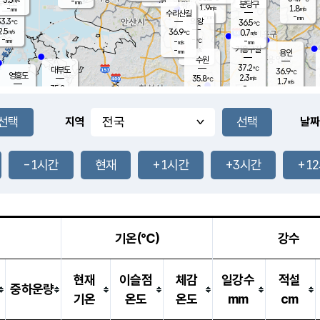
-
-
mm
무의도
mm
mm
분당구
1.9
-
1.8
m/s
m/s
mm
수리산길
-
-
mm
mm
3.3
의왕
36.5
℃
℃
2.5
36.9
m/s
0.7
m/s
℃
-
-
-
mm
-
℃
mm
m/s
기흥구갈
-
-
m/s
mm
용인
-
수원
mm
37.2
℃
대부도
36.9
℃
영흥도
2.3
35.8
m/s
℃
1.7
m/s
-
mm
2
35.2
m/s
-
℃
mm
32.1
℃
-
오산
2.1
mm
m/s
1.3
m/s
-
mm
-
mm
향남
34.4
℃
지역
날짜
0.9
m/s
36.2
-
℃
운평
mm
송탄
1.0
℃
m/s
-
s
mm
35.2
보
℃
35.4
-1시간
현재
+1시간
+3시간
+1
℃
2.1
m/s
산
1.9
m/s
-
33.
mm
-
mm
2.2
℃
-
m
/s
기온(℃)
강수
현재
이슬점
체감
일강수
적설
중하운량
기온
온도
온도
mm
cm