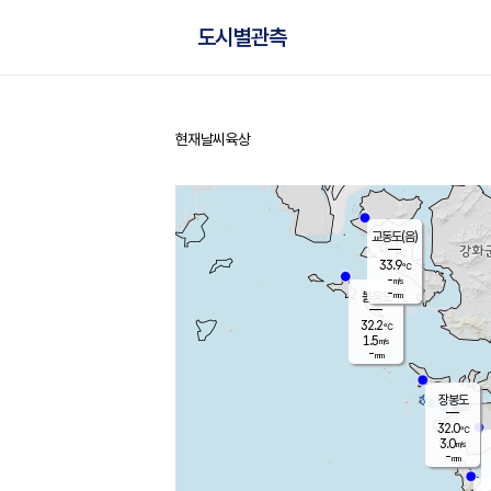
도시별관측
현재날씨
육상
홈
교동도(음)
33.9
℃
-
m/s
-
mm
볼음도
대연평
32.2
℃
1.5
m/s
33.5
℃
-
mm
1.5
m/s
-
mm
장봉도
32.0
℃
3.0
m/s
-
mm