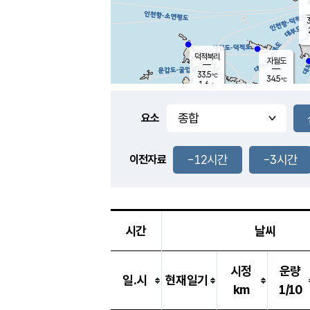
3
덕적북리
자월도
33.5
℃
34.5
℃
1.6
m/s
1.4
m/s
-
mm
-
mm
요소
풍도
32.2
덕적지도
0.9
m/
-
-12시간
-3시간
mm
이전자료
29.6
℃
대
1.5
m/s
-
mm
34.4
1.5
m
-
mm
시간
날씨
시정
운량
일.시
현재일기
km
1/10