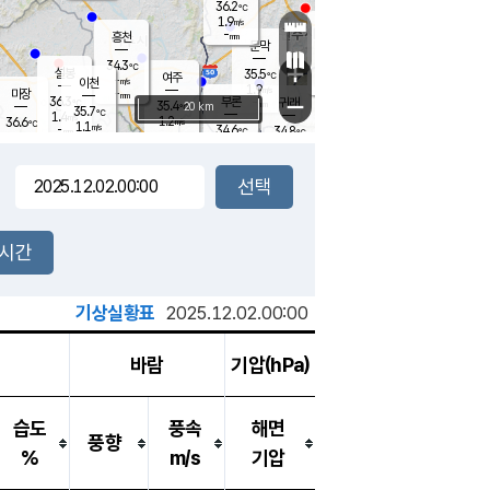
36.2
℃
강림
1.9
m/s
원주
-
흥천
mm
34.3
℃
문막
1.6
m/s
35.5
℃
34.3
-
℃
mm
+
2.2
설봉
m/s
35.5
℃
여주
-
m/s
이천
-
mm
1.9
m/s
-
마장
mm
신림
36.3
부론
-
귀래
−
℃
mm
35.4
20 km
℃
35.7
℃
1.4
m/s
1.2
36.6
m/s
℃
34.6
1.1
m/s
℃
-
34.6
34.8
mm
℃
-
℃
mm
1.1
m/s
-
1.7
mm
m/s
2.0
1.0
m/s
m/s
-
mm
-
백운
mm
-
-
mm
mm
백암
장호원
35.3
℃
2.1
m/s
35.4
℃
36.4
엄정
℃
-
mm
1.9
m/s
1.4
m/s
노은
-
mm
-
36.3
mm
℃
개
2시간
2.5
m/s
34.9
℃
-
mm
4
1.8
℃
m/s
-
m/s
mm
m
기상실황표
2025.12.02.00:00
바람
기압(hPa)
습도
풍속
해면
풍향
%
m/s
기압