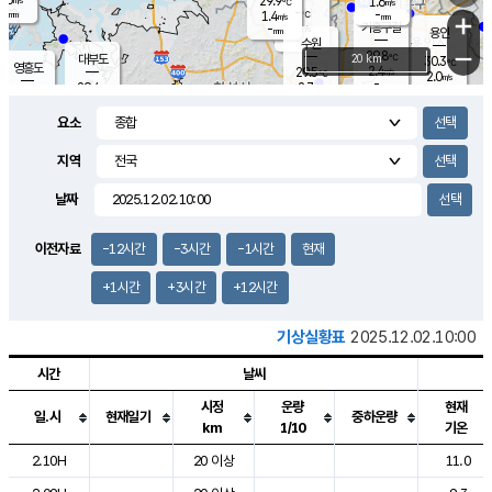
29.9
1.6
m/s
℃
-
-
-
mm
1.4
℃
mm
+
m/s
기흥구갈
-
-
m/s
mm
용인
-
수원
mm
−
29.8
℃
대부도
20 km
30.3
℃
영흥도
2.4
29.5
m/s
℃
2.0
m/s
-
mm
2.7
29.4
m/s
-
℃
mm
29.3
℃
-
오산
3.8
mm
m/s
5.4
m/s
-
mm
요소
-
mm
향남
29.0
℃
2.4
m/s
-
-
지역
℃
운평
mm
송탄
-
℃
m/s
-
s
mm
28.6
보
℃
날짜
29.7
℃
3.8
m/s
산
1.4
m/s
-
26.
mm
-
mm
-
m
℃
이전자료
-12시간
-3시간
-1시간
현재
-
m
/s
+1시간
+3시간
+12시간
기상실황표
2025.12.02.10:00
시간
날씨
시정
운량
현재
일.시
현재일기
중하운량
km
1/10
기온
도시별 기상실황표로 지점, 날씨, 기온, 강수, 바람, 기압등을 안내한 표입
2.10H
20 이상
11.0