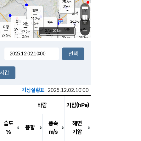
25.6
℃
강림
0.9
m/s
원주
-
흥천
mm
23.8
℃
문막
0.2
m/s
28.6
℃
27.2
-
℃
mm
+
0.7
설봉
m/s
26.3
℃
여주
0.6
m/s
이천
-
mm
1.9
m/s
-
마장
mm
신림
29.4
부론
-
귀래
−
℃
mm
27.8
20 km
℃
27.2
℃
1.2
m/s
0.5
27.5
m/s
℃
23.7
0.4
m/s
℃
-
25.8
25.2
mm
℃
-
℃
mm
0.4
m/s
-
0.2
mm
m/s
0.8
0.1
m/s
m/s
-
mm
-
백운
mm
-
-
mm
mm
백암
장호원
24.4
℃
0.3
m/s
24.2
℃
26.6
엄정
℃
-
mm
0.0
m/s
0.5
m/s
노은
-
mm
-
25.9
mm
℃
개
2시간
0.4
m/s
25.6
℃
-
mm
0.1
℃
m/s
-
/s
mm
m
기상실황표
2025.12.02.10:00
바람
기압(hPa)
습도
풍속
해면
풍향
%
m/s
기압