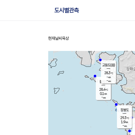
도시별관측
현재날씨
육상
홈
교동도(음)
28.3
℃
-
m/s
-
mm
볼음도
대연평
28.4
℃
0.1
m/s
30.2
℃
-
mm
2.4
m/s
-
mm
장봉도
29.3
℃
1.9
m/s
-
mm