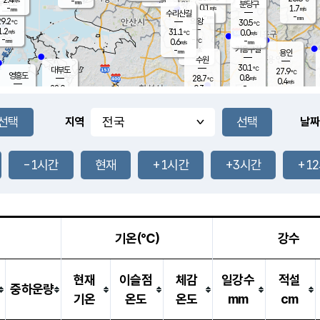
-
-
mm
무의도
mm
mm
분당구
0.1
-
1.7
m/s
m/s
mm
수리산길
-
-
mm
mm
9.2
의왕
30.5
℃
℃
1.2
31.1
m/s
0.0
m/s
℃
-
-
-
mm
0.6
℃
mm
m/s
기흥구갈
-
-
m/s
mm
용인
-
수원
mm
30.1
℃
대부도
27.9
℃
영흥도
0.8
28.7
m/s
℃
0.4
m/s
-
mm
0.3
28.0
m/s
-
℃
mm
30.2
℃
-
오산
1.6
mm
m/s
1.9
m/s
-
mm
-
mm
향남
28.5
℃
지역
날짜
1.5
m/s
30.1
-
℃
운평
mm
송탄
0.0
℃
m/s
-
s
mm
27.0
보
℃
30.8
-1시간
현재
+1시간
+3시간
+1
℃
0.1
m/s
산
0.6
m/s
-
-
mm
-
mm
-
m
℃
-
m
/s
기온(℃)
강수
현재
이슬점
체감
일강수
적설
중하운량
기온
온도
온도
mm
cm