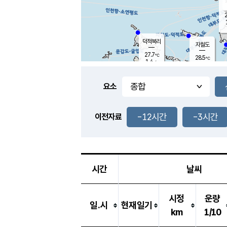
2
덕적북리
자월도
27.7
℃
28.5
℃
1.4
m/s
2.1
m/s
-
mm
-
mm
요소
풍도
27.4
덕적지도
0.6
m/
-
-12시간
-3시간
mm
이전자료
27.0
℃
대
4.0
m/s
-
mm
26.4
0.4
m
-
mm
시간
날씨
시정
운량
일.시
현재일기
km
1/10