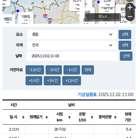
31.2
1.1
m/s
℃
-
-
-
mm
-
℃
mm
+
m/s
기흥구갈
-
-
m/s
mm
용인
-
수원
mm
−
31.3
℃
대부도
20 km
29.9
℃
영흥도
0.3
31.2
m/s
℃
1.7
m/s
-
mm
1.7
27.8
m/s
-
℃
mm
29.3
℃
-
오산
1.0
mm
m/s
1.0
m/s
-
mm
요소
-
mm
향남
30.0
℃
0.7
m/s
32.1
-
지역
℃
운평
mm
송탄
0.3
℃
m/s
-
s
mm
27.8
보
℃
날짜
32.9
℃
1.5
m/s
산
1.0
m/s
-
26.
mm
-
mm
0.1
℃
이전자료
-12시간
-3시간
-1시간
현재
-
m
/s
+1시간
+3시간
+12시간
기상실황표
2025.12.02.11:00
시간
날씨
시정
운량
현재
일.시
현재일기
중하운량
km
1/10
기온
도시별 기상실황표로 지점, 날씨, 기온, 강수, 바람, 기압등을 안내한 표입
2.11H
20 이상
5.4