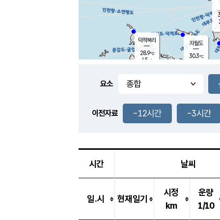
3
덕적북리
자월도
28.9
℃
30.3
℃
4.5
m/s
1.9
m/s
-
mm
-
mm
요소
풍도
29.5
덕적지도
2.5
m/
-
-12시간
-3시간
mm
이전자료
29.0
℃
대
3.4
m/s
-
mm
30.7
8.2
m
-
mm
시간
날씨
시정
운량
일.시
현재일기
km
1/10