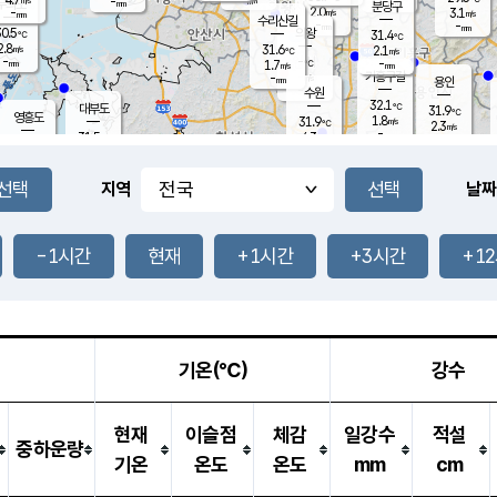
-
-
mm
무의도
mm
mm
분당구
2.0
-
3.1
m/s
m/s
mm
수리산길
-
-
mm
mm
0.5
의왕
31.4
℃
℃
2.8
31.6
m/s
2.1
m/s
℃
-
-
-
mm
1.7
℃
mm
m/s
기흥구갈
-
-
m/s
mm
용인
-
수원
mm
32.1
℃
대부도
31.9
℃
영흥도
1.8
31.9
m/s
℃
2.3
m/s
-
mm
4.3
31.5
m/s
-
℃
mm
31.6
℃
-
오산
3.9
mm
m/s
5.6
m/s
-
mm
-
mm
향남
31.4
℃
지역
날짜
2.7
m/s
32.5
-
℃
운평
mm
송탄
2.0
℃
m/s
-
s
mm
31.1
보
℃
31.9
-1시간
현재
+1시간
+3시간
+1
℃
3.6
m/s
산
2.2
m/s
-
29.
mm
-
mm
1.2
℃
-
m
/s
기온(℃)
강수
현재
이슬점
체감
일강수
적설
중하운량
기온
온도
온도
mm
cm