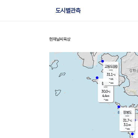
도시별관측
현재날씨
육상
홈
교동도(음)
31.1
℃
-
m/s
-
mm
볼음도
대연평
30.0
℃
4.4
m/s
31.3
℃
-
mm
1.7
m/s
-
mm
장봉도
31.7
℃
3.1
m/s
-
mm