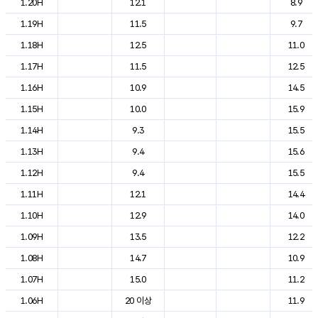
1.20H
12.1
8.9
1.19H
11.5
9.7
1.18H
12.5
11.0
1.17H
11.5
12.5
1.16H
10.9
14.5
1.15H
10.0
15.9
1.14H
9.3
15.5
1.13H
9.4
15.6
1.12H
9.4
15.5
1.11H
12.1
14.4
1.10H
12.9
14.0
1.09H
13.5
12.2
1.08H
14.7
10.9
1.07H
15.0
11.2
1.06H
20 이상
11.9