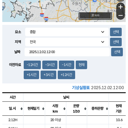
+
−
20 km
요소
지역
날짜
이전자료
-12시간
-3시간
-1시간
현재
+1시간
+3시간
+12시간
기상실황표
2025.12.02.12:00
시간
날씨
시정
운량
현재
일.시
현재일기
중하운량
km
1/10
기온
도시별 기상실황표로 지점, 날씨, 기온, 강수, 바람, 기압등을 안내한 표입
2.12H
20 이상
10.6