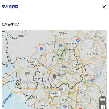
close
도시별관측
현재날씨
육상
홈