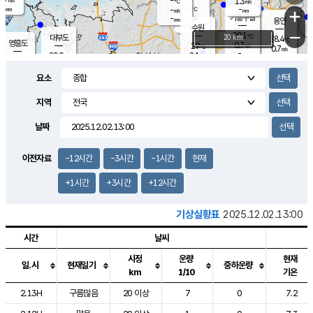
-
1.3
m/s
℃
-
-
-
mm
-
℃
mm
+
m/s
기흥구갈
-
-
m/s
mm
용인
-
수원
mm
−
29.1
℃
대부도
20 km
28.4
℃
영흥도
0.7
29
m/s
℃
0.7
m/s
-
mm
2.1
28.9
m/s
-
℃
mm
29.2
℃
-
오산
1.2
mm
m/s
2.3
m/s
-
mm
요소
-
mm
향남
28.0
℃
0.0
m/s
29.8
-
지역
℃
운평
mm
송탄
-
℃
m/s
-
s
mm
28.4
보
℃
날짜
29.0
℃
2.1
m/s
산
0.0
m/s
-
24.
mm
-
mm
-
m
℃
이전자료
-12시간
-3시간
-1시간
현재
-
m
/s
+1시간
+3시간
+12시간
기상실황표
2025.12.02.13:00
시간
날씨
시정
운량
현재
일.시
현재일기
중하운량
km
1/10
기온
도시별 기상실황표로 지점, 날씨, 기온, 강수, 바람, 기압등을 안내한 표입
2.13H
구름많음
20 이상
7
0
7.2