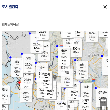
close
도시별관측
장남
판문점
26.8
℃
1.5
m/s
화현
27.3
동두천
℃
남면
-
현재날씨
육상
mm
파주
1.2
홈
m/s
포천
24.6
-
27.2
℃
mm
℃
29.7
℃
26.1
0.0
0.1
m/s
℃
m/s
0.0
양주
28.0
m/s
가
℃
-
1.1
-
mm
m/s
mm
-
mm
1.1
m/s
-
탄현
mm
27.5
-
2
℃
mm
남방
0.5
m/s
0
28.6
℃
-
파주금촌
mm
1.6
m/s
30.2
℃
-
장흥면
mm
0.6
m/s
29.3
℃
-
mm
2.0
m/s
28.9
℃
양촌
-
mm
창
-
m/s
은평
대곶
-
mm
29.6
노원
℃
-
김포
27.3
0.6
℃
30.1
m/s
℃
-
m/
-
0.0
29.4
m/s
mm
0.5
℃
m/s
서울
-
경서동
30.0
m
-
1.2
℃
mm
-
김포(공)
m/s
mm
0.3
-
m/s
mm
29
℃
29.6
-
℃
mm
30.8
℃
2.4
m/s
1.4
부천
m/s
1.7
구로
m/s
-
서초
mm
-
광명
mm
인천
송파*
-
mm
인천(공)
30.8
℃
30.0
℃
30.3
과천
경기광주
℃
31.8
0.1
29.2
30.4
m/s
℃
℃
℃
0.5
m/s
0.7
m/s
29.2
-
1.1
℃
mm
1.2
m/s
0.7
m/s
-
m/s
mm
-
27.8
27.0
mm
2.1
-
℃
℃
m/s
-
-
mm
무의도
mm
mm
분당구
0.5
-
2.5
m/s
m/s
mm
수리산길
-
-
mm
mm
9.5
의왕
29.7
℃
℃
0.7
m/s