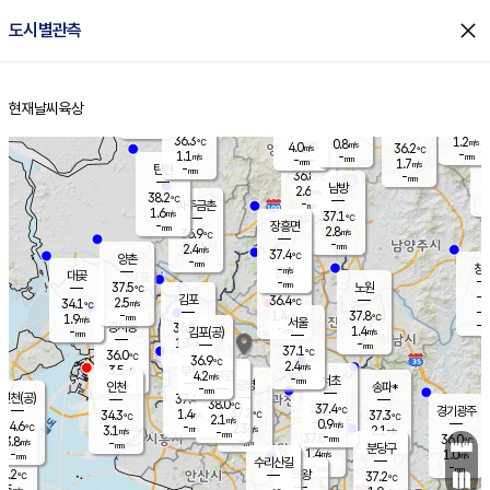
close
도시별관측
장남
판문점
36.1
℃
2.2
m/s
화현
37.8
동두천
℃
남면
-
현재날씨
육상
mm
파주
1.0
홈
m/s
포천
36.0
-
36.1
℃
mm
℃
36.6
℃
36.3
1.2
0.8
m/s
℃
m/s
4.0
양주
36.2
m/s
가
℃
-
1.1
-
mm
m/s
mm
-
mm
1.7
m/s
-
탄현
mm
36.8
-
3
℃
mm
남방
2.6
m/s
2
38.2
℃
-
파주금촌
mm
1.6
m/s
37.1
℃
-
장흥면
mm
2.8
m/s
36.9
℃
-
mm
2.4
m/s
37.4
℃
양촌
-
mm
창
-
m/s
은평
대곶
-
mm
37.5
노원
℃
-
김포
36.4
2.5
℃
34.1
m/s
℃
-
m/
-
1.4
37.8
m/s
mm
1.9
℃
m/s
서울
-
경서동
36.8
m
-
1.4
℃
mm
-
김포(공)
m/s
mm
1.3
-
m/s
mm
37.1
℃
36.0
-
℃
mm
36.9
℃
2.4
m/s
3.5
부천
m/s
4.2
구로
m/s
-
서초
mm
-
광명
mm
인천
송파*
-
mm
인천(공)
37.4
℃
38.0
℃
37.4
과천
경기광주
℃
37.2
1.4
34.3
37.3
m/s
℃
℃
℃
2.1
m/s
0.9
m/s
34.6
-
2.3
℃
mm
3.1
m/s
2.1
m/s
-
m/s
mm
-
37.0
36.0
mm
3.8
-
℃
℃
m/s
-
-
mm
무의도
mm
mm
분당구
1.4
-
1.0
m/s
m/s
mm
수리산길
-
-
mm
mm
3.2
의왕
37.2
℃
℃
2.5
m/s