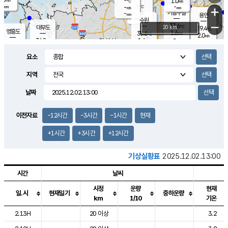
-
1.0
m/s
℃
-
-
-
mm
-
℃
mm
+
m/s
기흥구갈
-
-
m/s
mm
용인
-
수원
mm
−
37.6
℃
대부도
20 km
39.4
℃
영흥도
1.6
35.6
m/s
℃
2.0
m/s
-
mm
1.6
34.8
m/s
-
℃
mm
34.2
℃
-
오산
2.3
mm
m/s
3.2
m/s
-
mm
요소
-
mm
향남
36.2
℃
1.6
m/s
-
-
지역
℃
운평
mm
송탄
-
℃
m/s
-
s
mm
34.6
보
℃
날짜
36.8
℃
3.0
m/s
산
2.1
m/s
-
34.
mm
-
mm
2.0
℃
이전자료
-12시간
-3시간
-1시간
현재
-
m
/s
+1시간
+3시간
+12시간
기상실황표
2025.12.02.13:00
시간
날씨
시정
운량
현재
일.시
현재일기
중하운량
km
1/10
기온
도시별 기상실황표로 지점, 날씨, 기온, 강수, 바람, 기압등을 안내한 표입
2.13H
20 이상
3.2