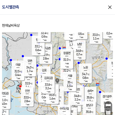
close
도시별관측
장남
판문점
32.4
℃
0.9
m/s
화현
30.1
동두천
℃
남면
-
현재날씨
육상
mm
파주
0.3
홈
m/s
포천
30.7
-
32
℃
mm
℃
32.3
℃
32.4
0.2
0.5
m/s
℃
m/s
-
양주
33.0
m/s
가
℃
-
0.9
-
mm
m/s
mm
-
mm
1.1
m/s
-
탄현
mm
34.4
-
3
℃
mm
남방
1.7
m/s
0
33.1
℃
-
파주금촌
mm
0.6
m/s
36.8
℃
-
장흥면
mm
0.7
m/s
32.9
℃
-
mm
2.8
m/s
32.3
℃
양촌
-
mm
창
-
m/s
은평
대곶
-
mm
34.3
노원
℃
-
김포
32.2
1.7
℃
32.5
m/s
℃
-
m/
-
0.7
34.7
m/s
mm
0.4
℃
m/s
서울
-
경서동
33.8
m
-
0.8
℃
mm
-
김포(공)
m/s
mm
1.5
-
m/s
mm
35
℃
32.5
-
℃
mm
33.8
℃
3.3
m/s
2.4
부천
m/s
3.2
구로
m/s
-
서초
mm
-
광명
mm
인천
송파*
-
mm
인천(공)
34.3
℃
35.6
℃
34.8
과천
경기광주
℃
35.3
0.6
33.5
35.8
m/s
℃
℃
℃
1.6
m/s
2.2
m/s
31.0
-
2.7
℃
mm
2.8
m/s
1.3
m/s
-
m/s
mm
-
32.6
30.9
mm
4.0
-
℃
℃
m/s
-
-
mm
무의도
mm
mm
분당구
0.8
-
1.2
m/s
m/s
mm
수리산길
-
-
mm
mm
0.2
의왕
35.8
℃
℃
3.7
m/s