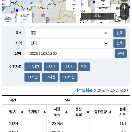
-
-
m/s
℃
-
-
-
mm
-
℃
mm
+
m/s
기흥구갈
-
-
m/s
mm
용인
-
수원
mm
−
34.5
℃
대부도
20 km
34.6
℃
영흥도
0.3
33.7
m/s
℃
1.0
m/s
-
mm
1.3
29.6
m/s
-
℃
mm
31.3
℃
-
오산
1.5
mm
m/s
3.3
m/s
-
mm
요소
-
mm
향남
32.3
℃
1.2
m/s
34.3
-
지역
℃
운평
mm
송탄
1.3
℃
m/s
-
s
mm
32.0
보
℃
날짜
35.0
℃
1.4
m/s
산
1.7
m/s
-
-
mm
-
mm
-
m
℃
이전자료
-12시간
-3시간
-1시간
현재
-
m
/s
+1시간
+3시간
+12시간
기상실황표
2025.12.02.13:00
시간
날씨
시정
운량
현재
일.시
현재일기
중하운량
km
1/10
기온
도시별 기상실황표로 지점, 날씨, 기온, 강수, 바람, 기압등을 안내한 표입
2.13H
20 이상
11.1