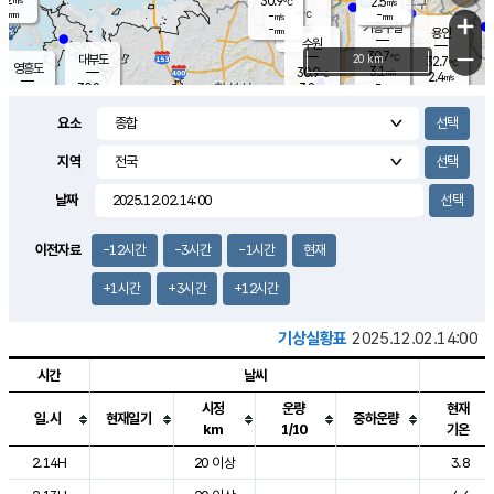
30.9
2.5
m/s
℃
-
-
-
mm
-
℃
mm
+
m/s
기흥구갈
-
-
m/s
mm
용인
-
수원
mm
−
30.7
℃
대부도
20 km
32.7
℃
영흥도
3.1
30.9
m/s
℃
2.4
m/s
-
mm
3.8
30.8
m/s
-
℃
mm
30.5
℃
-
오산
3.4
mm
m/s
4.5
m/s
-
mm
요소
-
mm
향남
30.9
℃
3.0
m/s
31.4
-
지역
℃
운평
mm
송탄
-
℃
m/s
-
s
mm
30.1
보
℃
날짜
31.1
℃
4.1
m/s
산
2.2
m/s
-
29.
mm
-
mm
2.7
℃
이전자료
-12시간
-3시간
-1시간
현재
-
m
/s
+1시간
+3시간
+12시간
기상실황표
2025.12.02.14:00
시간
날씨
시정
운량
현재
일.시
현재일기
중하운량
km
1/10
기온
도시별 기상실황표로 지점, 날씨, 기온, 강수, 바람, 기압등을 안내한 표입
2.14H
20 이상
3.8