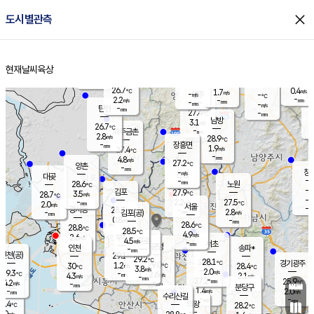
close
도시별관측
장남
판문점
26.5
℃
2.5
m/s
화현
25.9
동두천
℃
남면
-
현재날씨
육상
mm
파주
2.7
홈
m/s
포천
25.4
-
28.1
℃
mm
℃
26.5
℃
26.7
0.4
1.7
m/s
℃
m/s
-
양주
-
m/s
가
℃
-
2.2
-
mm
m/s
mm
-
mm
-
m/s
-
탄현
mm
27.4
-
2
℃
mm
남방
3.1
m/s
0
26.7
℃
-
파주금촌
mm
2.8
m/s
28.9
℃
-
장흥면
mm
1.9
m/s
27.4
℃
-
mm
4.8
m/s
27.2
℃
양촌
-
mm
창
-
m/s
은평
대곶
-
mm
28.6
노원
℃
-
김포
27.9
3.5
℃
28.7
m/s
℃
-
m/
-
2.2
27.5
m/s
mm
2.0
℃
m/s
서울
-
경서동
28.3
m
-
2.8
℃
mm
-
김포(공)
m/s
mm
0.8
-
m/s
mm
28.6
℃
28.8
-
℃
mm
28.5
℃
4.9
m/s
2.6
부천
m/s
4.5
구로
m/s
-
서초
mm
-
광명
mm
인천
송파*
-
mm
인천(공)
29.1
℃
29.2
℃
28.1
과천
경기광주
℃
29.0
1.2
30
28.4
m/s
℃
℃
℃
3.8
m/s
2.0
m/s
29.3
-
2.6
℃
mm
4.3
m/s
2.1
m/s
-
m/s
mm
-
27.2
25.9
mm
4.2
-
℃
℃
m/s
-
-
mm
무의도
mm
mm
분당구
1.4
-
2.0
m/s
m/s
mm
수리산길
-
-
mm
mm
7.4
의왕
28.2
℃
℃
3.0
m/s