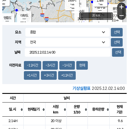
28.8
1.4
m/s
℃
-
-
-
mm
-
℃
mm
+
m/s
기흥구갈
-
-
m/s
mm
용인
-
수원
mm
−
27.7
℃
대부도
20 km
27.7
℃
영흥도
2.4
29.5
m/s
℃
2.1
m/s
-
mm
4.6
28.2
m/s
-
℃
mm
29.8
℃
-
오산
3.0
mm
m/s
6.1
m/s
-
mm
요소
-
mm
향남
27.9
℃
2.3
m/s
29.5
-
지역
℃
운평
mm
송탄
1.0
℃
m/s
-
s
mm
27.0
보
℃
날짜
28.7
℃
3.0
m/s
산
1.3
m/s
-
-
mm
-
mm
-
m
℃
이전자료
-12시간
-3시간
-1시간
현재
-
m
/s
+1시간
+3시간
+12시간
기상실황표
2025.12.02.14:00
시간
날씨
시정
운량
현재
일.시
현재일기
중하운량
km
1/10
기온
도시별 기상실황표로 지점, 날씨, 기온, 강수, 바람, 기압등을 안내한 표입
2.14H
20 이상
9.6