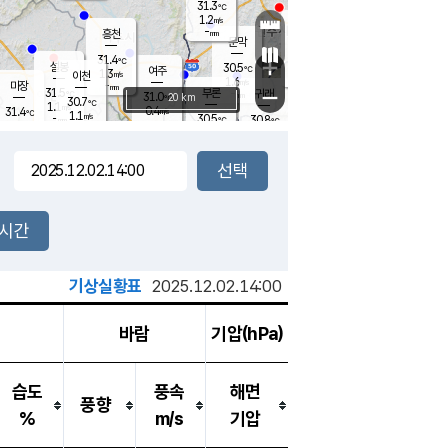
31.3
℃
강림
1.2
m/s
원주
-
흥천
mm
29.8
℃
문막
1.0
m/s
30.6
℃
31.4
-
℃
mm
+
1
설봉
m/s
30.5
℃
여주
1.3
m/s
이천
-
mm
1.6
m/s
-
마장
mm
신림
31.5
부론
-
귀래
−
℃
mm
31.0
20 km
℃
30.7
℃
1.1
m/s
0.4
31.4
m/s
℃
30.6
1.1
m/s
℃
-
30.5
30.8
mm
℃
-
℃
mm
1.6
m/s
-
1.3
mm
m/s
0.0
0.2
m/s
m/s
-
mm
-
백운
mm
-
-
mm
mm
백암
장호원
30.5
℃
0.8
m/s
30.5
℃
31.4
엄정
℃
-
mm
2.3
m/s
2.5
m/s
노은
-
mm
-
30.8
mm
℃
개
2시간
2.2
m/s
30.9
℃
-
mm
1.2
℃
m/s
-
/s
mm
m
기상실황표
2025.12.02.14:00
바람
기압(hPa)
습도
풍속
해면
풍향
%
m/s
기압