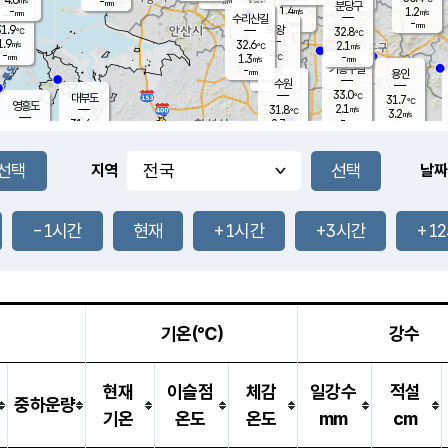
-
-
mm
무의도
mm
mm
분당구
1.4
-
1.2
m/s
m/s
mm
수리산길
-
-
mm
mm
1.9
의왕
32.8
℃
℃
1.9
32.6
m/s
2.1
m/s
℃
-
-
-
mm
1.3
℃
mm
m/s
기흥구갈
-
-
m/s
mm
용인
-
수원
mm
33.0
℃
대부도
31.7
℃
영흥도
2.1
31.8
m/s
℃
3.2
m/s
-
mm
2.7
31.6
m/s
-
℃
mm
30.9
℃
-
오산
2.9
mm
m/s
2.3
m/s
-
mm
-
mm
향남
31.4
℃
지역
날짜
1.5
m/s
32.5
-
℃
운평
mm
송탄
0.8
℃
m/s
-
s
mm
31.1
보
℃
32.6
-1시간
현재
+1시간
+3시간
+1
℃
2.2
m/s
산
1.5
m/s
-
-
mm
-
mm
-
m
℃
-
m
/s
기온(℃)
강수
현재
이슬점
체감
일강수
적설
중하운량
기온
온도
온도
mm
cm