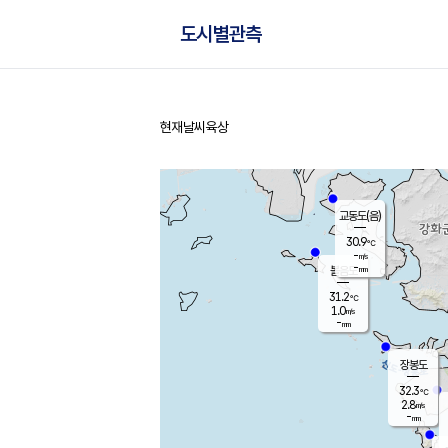
도시별관측
현재날씨
육상
홈
교동도(음)
30.9
℃
-
m/s
-
mm
볼음도
대연평
31.2
℃
1.0
m/s
31.5
℃
-
mm
1.2
m/s
-
mm
장봉도
32.3
℃
2.8
m/s
-
mm