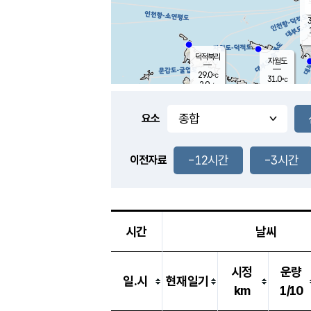
3
덕적북리
자월도
29.0
℃
31.0
℃
2.9
m/s
0.9
m/s
-
mm
-
mm
요소
풍도
29.0
덕적지도
1.5
m/
-
-12시간
-3시간
mm
이전자료
27.4
℃
대
4.1
m/s
-
mm
31.2
0.0
m
-
mm
시간
날씨
시정
운량
일.시
현재일기
km
1/10